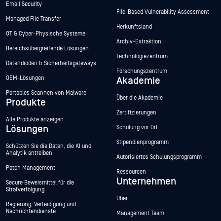
Email Security
File-Based Vulnerability Assessment
Managed File Transfer
Herkunftsland
OT & Cyber-Physische Systeme
Archiv-Extraktion
Bereichsübergreifende Lösungen
Technologiezentrum
Datendioden & Sicherheitsgateways
Forschungszentrum
OEM-Lösungen
Akademie
Portables Scannen von Malware
Über die Akademie
Produkte
Zertifizierungen
Alle Produkte anzeigen
Lösungen
Schulung vor Ort
Stipendienprogramm
Schützen Sie die Daten, die KI und
Analytik antreiben
Autorisiertes Schulungsprogramm
Patch Management
Ressourcen
Unternehmen
Secure Beweismittel für die
Strafverfolgung
Über
Regierung, Verteidigung und
Nachrichtendienste
Management Team