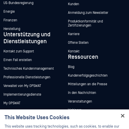
US-Bundesregierung
Kunden
Energie
Anmeldung zum Newsletter
Finanzen
Produktkonformität und
Zertifizierungen
Herstellung
Unterstützung und
Karriere
Dienstleistungen
Offene Stellen
Kontakt zum Support
Kontakt
Ressourcen
Einen Fall erstellen
Blog
Technisches Kundenmanagement
Kundenerfolgsgeschichten
Professionelle Dienstleistungen
Mitteilungen an die Presse
Verwaltet von My OPSWAT
In den Nachrichten
Implementierungsdienste
Veranstaltungen
My OPSWAT
Webinare
Technische Dokumentation
This Website Uses Cookies
Datenblätter
Ausbildung
Hey there!
This website uses tracking technologies, such as cookies, to enable our
Weiße Papiere