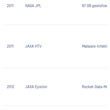
2011
NASA JPL
87 GB gestohlen
2011
JAXA HTV
Malware-Infektio
2012
JAXA Epsilon
Rocket-Data-Mal