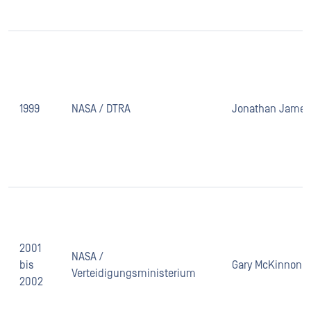
1999
NASA / DTRA
Jonathan James
2001
NASA /
bis
Gary McKinnon
Verteidigungsministerium
2002