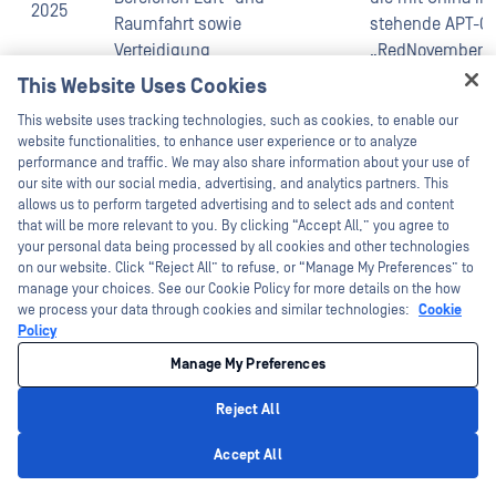
2025
Raumfahrt sowie
stehende APT-G
Verteidigung
„RedNovember“
This Website Uses Cookies
Hey there!
This website uses tracking technologies, such as cookies, to enable our
I'm Ozzy, your OPSWAT virtual assistant.
website functionalities, to enhance user experience or to analyze
How can I help you secure what's critical
performance and traffic. We may also share information about your use of
today?
our site with our social media, advertising, and analytics partners. This
allows us to perform targeted advertising and to select ads and content
that will be more relevant to you. By clicking “Accept All,” you agree to
your personal data being processed by all cookies and other technologies
on our website. Click “Reject All” to refuse, or “Manage My Preferences” to
manage your choices. See our Cookie Policy for more details on the how
we process your data through cookies and similar technologies:
Cookie
Policy
2025
Server für die 
Manage My Preferences
bis
ESA
Ingenieurwesen
2026
Reject All
Privacy Policy
Accept All