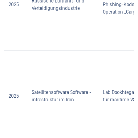
Russische Luftfahrt- und
2025
Phishing-Köder
Verteidigungsindustrie
Operation „Cargo
Satellitensoftware Software -
Lab Dookhtegan 
2025
infrastruktur im Iran
für maritime VS