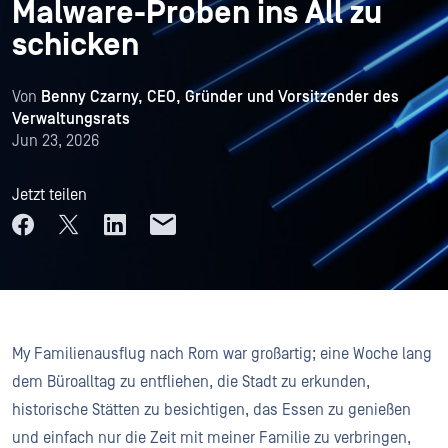
Malware-Proben ins All zu
schicken
Von
Benny Czarny, CEO, Gründer und Vorsitzender des
Verwaltungsrats
Jun 23, 2026
Jetzt teilen
My Familienausflug nach Rom war großartig; eine Woche lang
dem Büroalltag zu entfliehen, die Stadt zu erkunden,
historische Stätten zu besichtigen, das Essen zu genießen
und einfach nur die Zeit mit meiner Familie zu verbringen,