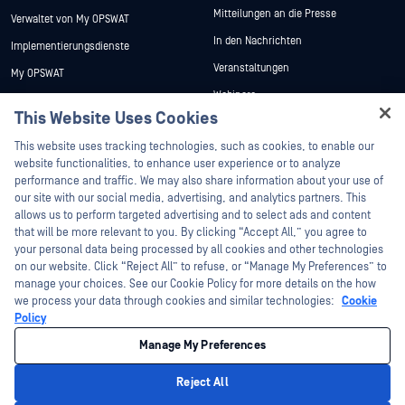
Mitteilungen an die Presse
Verwaltet von My OPSWAT
In den Nachrichten
Implementierungsdienste
Veranstaltungen
My OPSWAT
Webinare
Technische Dokumentation
This Website Uses Cookies
Datenblätter
Ausbildung
Hey there!
This website uses tracking technologies, such as cookies, to enable our
Weiße Papiere
Programm zur Behebung von
I'm Ozzy, your OPSWAT virtual assistant.
website functionalities, to enhance user experience or to analyze
Sicherheitslücken
Kostenlose Tools
How can I help you secure what's critical
performance and traffic. We may also share information about your use of
Partner
today?
our site with our social media, advertising, and analytics partners. This
allows us to perform targeted advertising and to select ads and content
Zertifizierung
that will be more relevant to you. By clicking “Accept All,” you agree to
Technologie-Partner
your personal data being processed by all cookies and other technologies
on our website. Click “Reject All” to refuse, or “Manage My Preferences” to
Partner Programm
manage your choices. See our Cookie Policy for more details on the how
we process your data through cookies and similar technologies:
Cookie
©2026 OPSWAT . Alle Rechte vorbehalten. OPSWAT, MetaDefender, Metascan,
Policy
MetaAccess, das OPSWAT , Trust no File. Trust No Device., OPSWAT , Protecting the
World's Critical Infrastructure, Deep CDR™ Technology, InQuest, das InQuest-Logo,
Manage My Preferences
DFI, RetroHunt, Deep File Inspection und Join the Hunt sind Marken von OPSWAT .
Marken von Drittanbietern sind Eigentum ihrer jeweiligen Inhaber.
Rechtliches
Datenschutz
Cookie-Präferenzen verwalten
Ihre
Reject All
Entscheidungen zum Datenschutz in Kalifornien