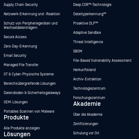
Supply Chain Security
Deep CDR™-Technologie
Netzwerk-Erkennung und -Reaktion
Dateityperkennung™
Schutz von Peripheriegeräten und
Proaktive DLP™
Wechseldatenträgern
Adaptive Sandbox
Secure Access
Threat Intelligence
Zero-Day-Erkennung
SBOM
Email Security
File-Based Vulnerability Assessment
Managed File Transfer
Herkunftsland
OT & Cyber-Physische Systeme
Archiv-Extraktion
Bereichsübergreifende Lösungen
Technologiezentrum
Datendioden & Sicherheitsgateways
Forschungszentrum
OEM-Lösungen
Akademie
Portables Scannen von Malware
Über die Akademie
Produkte
Zertifizierungen
Alle Produkte anzeigen
Lösungen
Schulung vor Ort