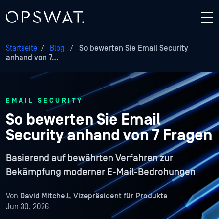
Startseite
/
Blog
/
So bewerten Sie Email Security
anhand von 7…
EMAIL SECURITY
So bewerten Sie Email
Security anhand von 7 Fragen
Basierend auf bewährten Verfahren zur
Bekämpfung moderner E-Mail-Bedrohungen
Von
David Mitchell, Vizepräsident für Produkte
Jun 30, 2026