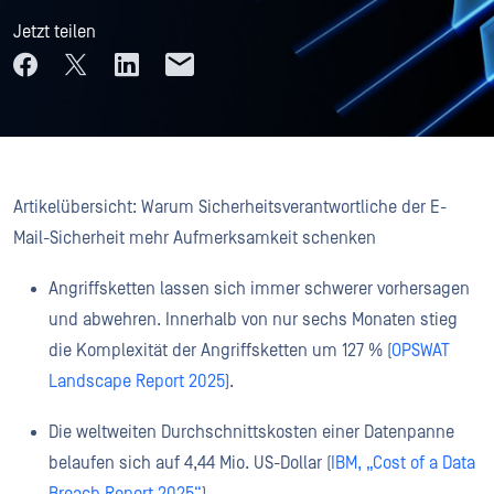
Jetzt teilen
Artikelübersicht: Warum Sicherheitsverantwortliche der E-
Mail-Sicherheit mehr Aufmerksamkeit schenken
Angriffsketten lassen sich immer schwerer vorhersagen
und abwehren. Innerhalb von nur sechs Monaten stieg
die Komplexität der Angriffsketten um 127 % (
OPSWAT
Landscape Report 2025
).
Die weltweiten Durchschnittskosten einer Datenpanne
belaufen sich auf 4,44 Mio. US-Dollar (
IBM, „Cost of a Data