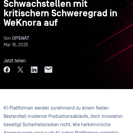
Schwachstellen mit
kritischem Schweregrad in
WeKnora auf
Von
OPSWAT
Mar 18, 2026
Jetzt teilen
KI-Plattformen werden zunehmend zu einem festen
Bestandteil moderner Produktionsabläufe, doch Innovation
beseitigt Sicherheitsrisiken nicht. Wie herkömmliche