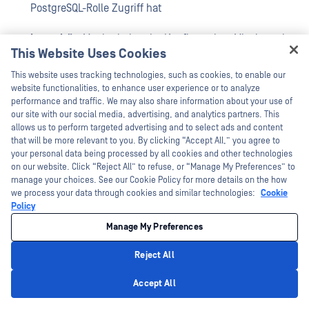
PostgreSQL-Rolle Zugriff hat
Integrität
: Manipulation der Konfiguration, Missbrauch
This Website Uses Cookies
großer Objekte und unbefugte Änderung des
Hey there!
This website uses tracking technologies, such as cookies, to enable our
Datenbankzustands über den vorgesehenen
I'm Ozzy, your OPSWAT virtual assistant.
website functionalities, to enhance user experience or to analyze
schreibgeschützten Bereich hinaus
How can I help you secure what's critical
performance and traffic. We may also share information about your use of
today?
our site with our social media, advertising, and analytics partners. This
Verfügbarkeit
: Dienstunterbrechung, wenn auf
allows us to perform targeted advertising and to select ads and content
that will be more relevant to you. By clicking “Accept All,” you agree to
gefährliche PostgreSQL-Wartungs- oder
your personal data being processed by all cookies and other technologies
Konfigurationsfunktionen zugegriffen wird
on our website. Click “Reject All” to refuse, or “Manage My Preferences” to
manage your choices. See our Cookie Policy for more details on the how
we process your data through cookies and similar technologies:
Cookie
Auswirkung
: Ausführung beliebigen Codes auf dem
Policy
Datenbankhost mit den Berechtigungen des
Manage My Preferences
Datenbankdienstkontos
Reject All
Dieser Sicherheitslücke wurde ein CVSS 3.1-Wert von
10,0
Privacy Policy
Accept All
zugewiesen, was ihre kritische Schwere unterstreicht und
darauf hinweist, dass ein Missbrauch von der