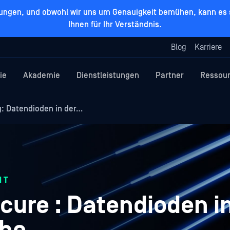
zungen, und obwohl wir uns um Genauigkeit bemühen, kann es s
Ihnen für Ihr Verständnis.
Blog
Karriere
ie
Akademie
Dienstleistungen
Partner
Ressou
: Datendioden in der…
IT
cure : Datendioden in