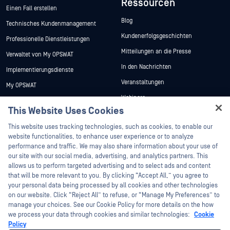
Ressourcen
Einen Fall erstellen
Blog
Technisches Kundenmanagement
Kundenerfolgsgeschichten
Professionelle Dienstleistungen
Mitteilungen an die Presse
Verwaltet von My OPSWAT
In den Nachrichten
Implementierungsdienste
Veranstaltungen
My OPSWAT
Webinare
Technische Dokumentation
This Website Uses Cookies
Datenblätter
Ausbildung
Hey there!
This website uses tracking technologies, such as cookies, to enable our
Weiße Papiere
Programm zur Behebung von
I'm Ozzy, your OPSWAT virtual assistant.
website functionalities, to enhance user experience or to analyze
Sicherheitslücken
Kostenlose Tools
How can I help you secure what's critical
performance and traffic. We may also share information about your use of
Partner
today?
our site with our social media, advertising, and analytics partners. This
allows us to perform targeted advertising and to select ads and content
Zertifizierung
that will be more relevant to you. By clicking “Accept All,” you agree to
Technologie-Partner
your personal data being processed by all cookies and other technologies
on our website. Click “Reject All” to refuse, or “Manage My Preferences” to
Partner Programm
manage your choices. See our Cookie Policy for more details on the how
we process your data through cookies and similar technologies:
Cookie
©2026 OPSWAT . Alle Rechte vorbehalten. OPSWAT, MetaDefender, Metascan,
Policy