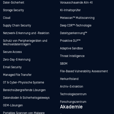
Datei-Sicherheit
Vorausschauende Alin-KI
Storage Security
KI-Inhaltsprüfer
Cloud
Metascan™ Multiscanning
Supply Chain Security
Deep CDR™-Technologie
Netzwerk-Erkennung und -Reaktion
Dateityperkennung™
Schutz von Peripheriegeräten und
Proaktive DLP™
Wechseldatenträgern
Adaptive Sandbox
Secure Access
Threat Intelligence
Zero-Day-Erkennung
SBOM
Email Security
File-Based Vulnerability Assessment
Managed File Transfer
Herkunftsland
OT & Cyber-Physische Systeme
Archiv-Extraktion
Bereichsübergreifende Lösungen
Technologiezentrum
Datendioden & Sicherheitsgateways
Forschungszentrum
OEM-Lösungen
Akademie
Portables Scannen von Malware