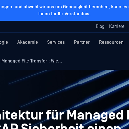
zungen, und obwohl wir uns um Genauigkeit bemühen, kann es s
Ihnen für Ihr Verständnis.
Blog
Karriere
ogie
Akademie
Services
Partner
Ressourcen
r Managed File Transfer : Wie…
itektur für Managed 