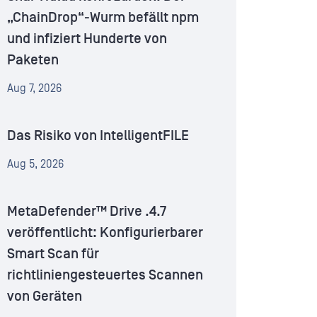
„ChainDrop“-Wurm befällt npm
und infiziert Hunderte von
Paketen
Aug 7, 2026
Das Risiko von IntelligentFILE
Aug 5, 2026
MetaDefender™ Drive .4.7
veröffentlicht: Konfigurierbarer
Smart Scan für
richtliniengesteuertes Scannen
von Geräten