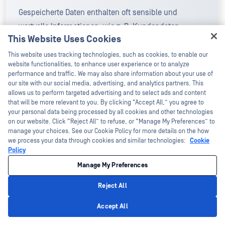
Gespeicherte Daten enthalten oft sensible und
wertvolle Informationen, wie z. B. Kundendaten,
This Website Uses Cookies
Finanzdaten oder geistiges Eigentum. Ohne
Hey there!
angemessene Verschlüsselung und
This website uses tracking technologies, such as cookies, to enable our
I'm Ozzy, your OPSWAT virtual assistant.
website functionalities, to enhance user experience or to analyze
Zugangsbeschränkungen können Angreifer diese
How can I help you secure what's critical
performance and traffic. We may also share information about your use of
Informationen stehlen oder manipulieren, wenn sie
today?
our site with our social media, advertising, and analytics partners. This
allows us to perform targeted advertising and to select ads and content
Zugang erhalten.
that will be more relevant to you. By clicking “Accept All,” you agree to
your personal data being processed by all cookies and other technologies
on our website. Click “Reject All” to refuse, or “Manage My Preferences” to
manage your choices. See our Cookie Policy for more details on the how
we process your data through cookies and similar technologies:
Cookie
Welche Rolle spielt die verwaltete
Policy
Dateiübertragung für die Datensicherheit?
Manage My Preferences
MFTManaged File Transfer) automatisieren den
Reject All
sicheren Dateiaustausch, setzen
Privacy Policy
Accept All
Verschlüsselungsrichtlinien durch und lassen sich in