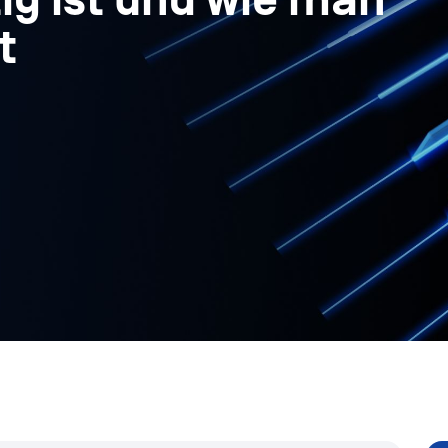
ig ist und wie man
ht