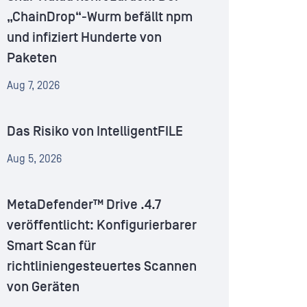
„ChainDrop“-Wurm befällt npm
und infiziert Hunderte von
Paketen
Aug 7, 2026
Das Risiko von IntelligentFILE
Aug 5, 2026
MetaDefender™ Drive .4.7
veröffentlicht: Konfigurierbarer
Smart Scan für
richtliniengesteuertes Scannen
von Geräten