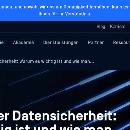
zungen, und obwohl wir uns um Genauigkeit bemühen, kann es s
Ihnen für Ihr Verständnis.
Blog
Karriere
ie
Akademie
Dienstleistungen
Partner
Ressou
erheit: Warum es wichtig ist und wie man...
 Datensicherheit: