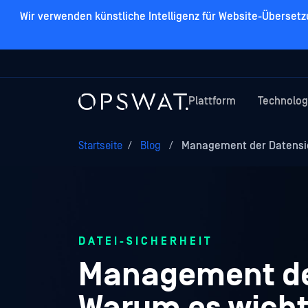
Wir verwenden künstliche Intelligenz für Website-Überset
Plattform
Technolog
Startseite
/
Blog
/
Management der Datensich
DATEI-SICHERHEIT
Management der