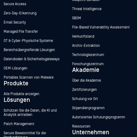
Secure Access
Threat Intelligence
Zero-Day-Erkennung
SBOM
Email Security
File-Based Vulnerability Assessment
Managed File Transfer
Herkunftsland
OT & Cyber-Physische Systeme
Archiv-Extraktion
Bereichsübergreifende Lösungen
Technologiezentrum
Datendioden & Sicherheitsgateways
Forschungszentrum
OEM-Lösungen
Akademie
Portables Scannen von Malware
Über die Akademie
Produkte
Zertifizierungen
Alle Produkte anzeigen
Lösungen
Schulung vor Ort
Stipendienprogramm
Schützen Sie die Daten, die KI und
Analytik antreiben
Autorisiertes Schulungsprogramm
Patch Management
Ressourcen
Unternehmen
Secure Beweismittel für die