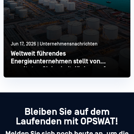
Jun 17, 2026 | Unternehmensnachrichten
Weltweit führendes
Energieunternehmen stellt von
veralteten Sicherheitslücken auf
moderne Industrial um
Mehr lesen
Bleiben Sie auf dem
Laufenden mit OPSWAT!
Melden Sie sich noch heute an, um die