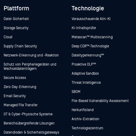
Plattform
Technologie
Datei-Sicherheit
Vorausschauende Alin-KI
Storage Security
KI-Inhaltsprüfer
Cloud
Metascan™ Multiscanning
Supply Chain Security
Deep CDR™-Technologie
Netzwerk-Erkennung und -Reaktion
Dateityperkennung™
Schutz von Peripheriegeräten und
Proaktive DLP™
Wechseldatenträgern
Adaptive Sandbox
Secure Access
Threat Intelligence
Zero-Day-Erkennung
SBOM
Email Security
File-Based Vulnerability Assessment
Managed File Transfer
Herkunftsland
OT & Cyber-Physische Systeme
Archiv-Extraktion
Bereichsübergreifende Lösungen
Technologiezentrum
Datendioden & Sicherheitsgateways