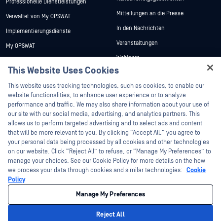
Professionelle Dienstleistungen
Mitteilungen an die Presse
Verwaltet von My OPSWAT
In den Nachrichten
Implementierungsdienste
Veranstaltungen
My OPSWAT
Webinare
Technische Dokumentation
This Website Uses Cookies
Datenblätter
Ausbildung
Hey there!
This website uses tracking technologies, such as cookies, to enable our
Weiße Papiere
Programm zur Behebung von
I'm Ozzy, your OPSWAT virtual assistant.
website functionalities, to enhance user experience or to analyze
Sicherheitslücken
Kostenlose Tools
How can I help you secure what's critical
performance and traffic. We may also share information about your use of
Partner
today?
our site with our social media, advertising, and analytics partners. This
allows us to perform targeted advertising and to select ads and content
Zertifizierung
that will be more relevant to you. By clicking “Accept All,” you agree to
Technologie-Partner
your personal data being processed by all cookies and other technologies
on our website. Click “Reject All” to refuse, or “Manage My Preferences” to
Partner Programm
manage your choices. See our Cookie Policy for more details on the how
we process your data through cookies and similar technologies:
Cookie
©2026 OPSWAT . Alle Rechte vorbehalten. OPSWAT, MetaDefender, Metascan,
Policy
MetaAccess, das OPSWAT , Trust no File. Trust No Device., OPSWAT , Protecting the
World's Critical Infrastructure, Deep CDR™ Technology, InQuest, das InQuest-Logo,
Manage My Preferences
DFI, RetroHunt, Deep File Inspection und Join the Hunt sind Marken von OPSWAT .
Marken von Drittanbietern sind Eigentum ihrer jeweiligen Inhaber.
Rechtliches
Datenschutz
Cookie-Präferenzen verwalten
Ihre
Reject All
Entscheidungen zum Datenschutz in Kalifornien