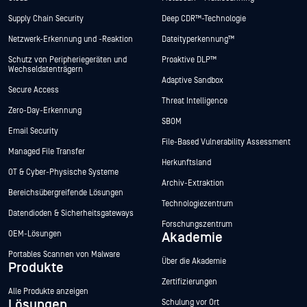
Supply Chain Security
Deep CDR™-Technologie
Netzwerk-Erkennung und -Reaktion
Dateityperkennung™
Schutz von Peripheriegeräten und
Proaktive DLP™
Wechseldatenträgern
Adaptive Sandbox
Secure Access
Threat Intelligence
Zero-Day-Erkennung
SBOM
Email Security
File-Based Vulnerability Assessment
Managed File Transfer
Herkunftsland
OT & Cyber-Physische Systeme
Archiv-Extraktion
Bereichsübergreifende Lösungen
Technologiezentrum
Datendioden & Sicherheitsgateways
Forschungszentrum
OEM-Lösungen
Akademie
Portables Scannen von Malware
Über die Akademie
Produkte
Zertifizierungen
Alle Produkte anzeigen
Lösungen
Schulung vor Ort