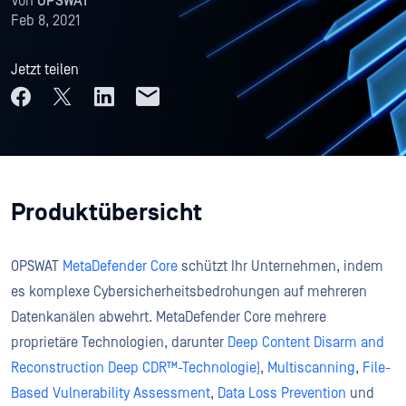
Von
OPSWAT
Feb 8, 2021
Jetzt teilen
Produktübersicht
OPSWAT
MetaDefender Core
schützt Ihr Unternehmen, indem
es komplexe Cybersicherheitsbedrohungen auf mehreren
Datenkanälen abwehrt. MetaDefender Core mehrere
proprietäre Technologien, darunter
Deep Content Disarm and
Reconstruction Deep CDR™-Technologie)
,
Multiscanning
,
File-
Based Vulnerability Assessment
,
Data Loss Prevention
und