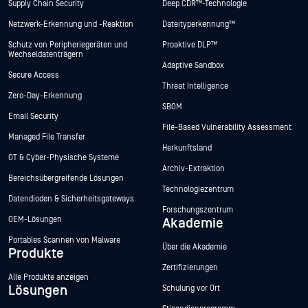
Supply Chain Security
Deep CDR™-Technologie
Netzwerk-Erkennung und -Reaktion
Dateityperkennung™
Schutz von Peripheriegeräten und
Proaktive DLP™
Wechseldatenträgern
Adaptive Sandbox
Secure Access
Threat Intelligence
Zero-Day-Erkennung
SBOM
Email Security
File-Based Vulnerability Assessment
Managed File Transfer
Herkunftsland
OT & Cyber-Physische Systeme
Archiv-Extraktion
Bereichsübergreifende Lösungen
Technologiezentrum
Datendioden & Sicherheitsgateways
Forschungszentrum
OEM-Lösungen
Akademie
Portables Scannen von Malware
Über die Akademie
Produkte
Zertifizierungen
Alle Produkte anzeigen
Lösungen
Schulung vor Ort