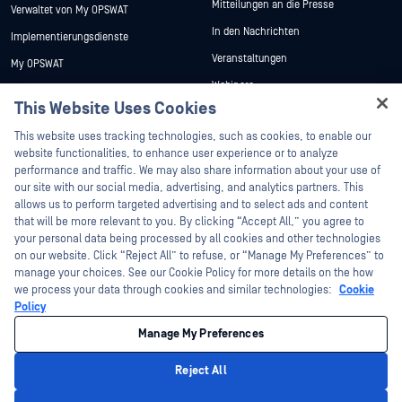
Mitteilungen an die Presse
Verwaltet von My OPSWAT
In den Nachrichten
Implementierungsdienste
Veranstaltungen
My OPSWAT
Webinare
Technische Dokumentation
This Website Uses Cookies
Datenblätter
Ausbildung
Hey there!
This website uses tracking technologies, such as cookies, to enable our
Weiße Papiere
Programm zur Behebung von
I'm Ozzy, your OPSWAT virtual assistant.
website functionalities, to enhance user experience or to analyze
Sicherheitslücken
Kostenlose Tools
How can I help you secure what's critical
performance and traffic. We may also share information about your use of
Partner
today?
our site with our social media, advertising, and analytics partners. This
allows us to perform targeted advertising and to select ads and content
Zertifizierung
that will be more relevant to you. By clicking “Accept All,” you agree to
Technologie-Partner
your personal data being processed by all cookies and other technologies
on our website. Click “Reject All” to refuse, or “Manage My Preferences” to
Partner Programm
manage your choices. See our Cookie Policy for more details on the how
we process your data through cookies and similar technologies:
Cookie
©2026 OPSWAT . Alle Rechte vorbehalten. OPSWAT, MetaDefender, Metascan,
Policy
MetaAccess, das OPSWAT , Trust no File. Trust No Device., OPSWAT , Protecting the
World's Critical Infrastructure, Deep CDR™ Technology, InQuest, das InQuest-Logo,
Manage My Preferences
DFI, RetroHunt, Deep File Inspection und Join the Hunt sind Marken von OPSWAT .
Marken von Drittanbietern sind Eigentum ihrer jeweiligen Inhaber.
Rechtliches
Datenschutz
Cookie-Präferenzen verwalten
Ihre
Reject All
Entscheidungen zum Datenschutz in Kalifornien
Privacy Policy