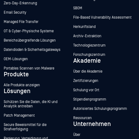
Zero-Day-Erkennung
SBOM
Email Security
File-Based Vulnerability Assessment
Managed File Transfer
Herkunftsland
OT & Cyber-Physische Systeme
Archiv-Extraktion
Bereichsübergreifende Lösungen
Technologiezentrum
Datendioden & Sicherheitsgateways
Forschungszentrum
OEM-Lösungen
Akademie
Portables Scannen von Malware
Über die Akademie
Produkte
Zertifizierungen
Alle Produkte anzeigen
Lösungen
Schulung vor Ort
Stipendienprogramm
Schützen Sie die Daten, die KI und
Analytik antreiben
Autorisiertes Schulungsprogramm
Patch Management
Ressourcen
Unternehmen
Secure Beweismittel für die
Strafverfolgung
Über
Regierung, Verteidigung und