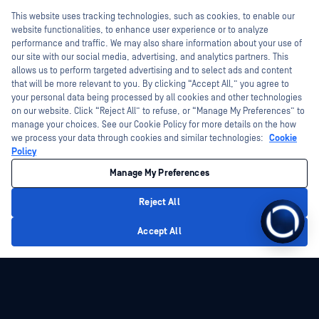
Ausbildung
This website uses tracking technologies, such as cookies, to enable our
Weiße Papiere
Programm zur Behebung von
website functionalities, to enhance user experience or to analyze
Sicherheitslücken
Kostenlose Tools
performance and traffic. We may also share information about your use of
Partner
our site with our social media, advertising, and analytics partners. This
allows us to perform targeted advertising and to select ads and content
Zertifizierung
that will be more relevant to you. By clicking “Accept All,” you agree to
Technologie-Partner
your personal data being processed by all cookies and other technologies
on our website. Click “Reject All” to refuse, or “Manage My Preferences” to
Partner Programm
manage your choices. See our Cookie Policy for more details on the how
we process your data through cookies and similar technologies:
Cookie
©2026 OPSWAT . Alle Rechte vorbehalten. OPSWAT, MetaDefender, Metascan,
Policy
MetaAccess, das OPSWAT , Trust no File. Trust No Device., OPSWAT , Protecting the
World's Critical Infrastructure, Deep CDR™ Technology, InQuest, das InQuest-Logo,
Manage My Preferences
DFI, RetroHunt, Deep File Inspection und Join the Hunt sind Marken von OPSWAT .
Marken von Drittanbietern sind Eigentum ihrer jeweiligen Inhaber.
Rechtliches
Datenschutz
Cookie-Präferenzen verwalten
Ihre
Reject All
Entscheidungen zum Datenschutz in Kalifornien
Accept All