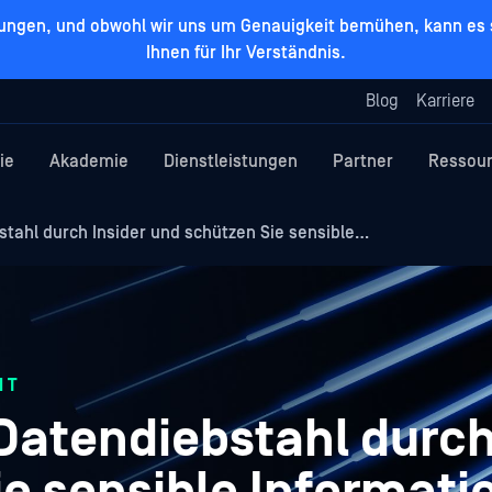
zungen, und obwohl wir uns um Genauigkeit bemühen, kann es s
Ihnen für Ihr Verständnis.
Blog
Karriere
ie
Akademie
Dienstleistungen
Partner
Ressou
tahl durch Insider und schützen Sie sensible…
IT
Datendiebstahl durch