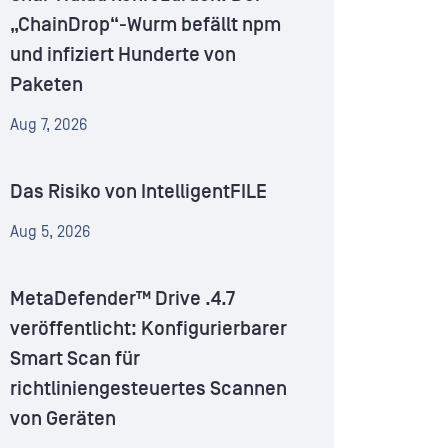
„ChainDrop“-Wurm befällt npm
und infiziert Hunderte von
Paketen
Aug 7, 2026
Das Risiko von IntelligentFILE
Aug 5, 2026
MetaDefender™ Drive .4.7
veröffentlicht: Konfigurierbarer
Smart Scan für
richtliniengesteuertes Scannen
von Geräten