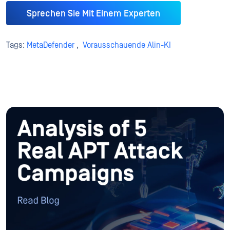
Sprechen Sie Mit Einem Experten
Tags:
MetaDefender
,
Vorausschauende Alin-KI