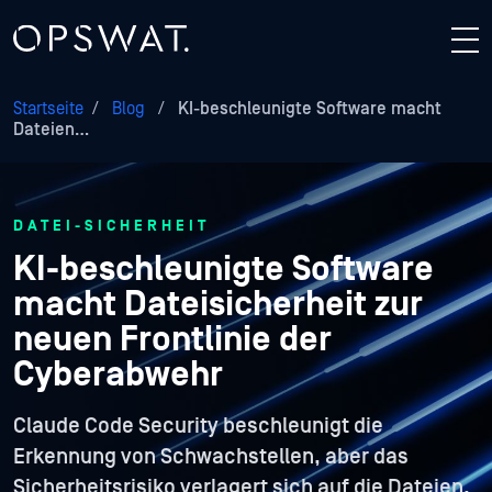
Startseite
/
Blog
/
KI-beschleunigte Software macht
Dateien…
DATEI-SICHERHEIT
KI-beschleunigte Software
macht Dateisicherheit zur
neuen Frontlinie der
Cyberabwehr
Claude Code Security beschleunigt die
Erkennung von Schwachstellen, aber das
Sicherheitsrisiko verlagert sich auf die Dateien,