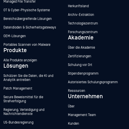
Managed File Transfer
Herkunftsland
OT & Cyber-Physische Systeme
Archiv-Extraktion
Bereichsübergreifende Lösungen
Technologiezentrum
Datendioden & Sicherheitsgateways
Forschungszentrum
OEM-Lösungen
Akademie
Portables Scannen von Malware
Über die Akademie
Produkte
Zertifizierungen
Alle Produkte anzeigen
Lösungen
Schulung vor Ort
Stipendienprogramm
Schützen Sie die Daten, die KI und
Analytik antreiben
Autorisiertes Schulungsprogramm
Patch Management
Ressourcen
Unternehmen
Secure Beweismittel für die
Strafverfolgung
Über
Regierung, Verteidigung und
Nachrichtendienste
Management Team
US-Bundesregierung
Kunden