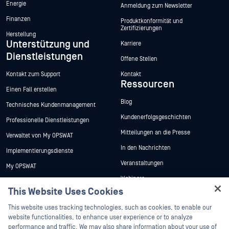
Energie
Anmeldung zum Newsletter
Finanzen
Produktkonformität und
Zertifizierungen
Herstellung
Unterstützung und
Karriere
Dienstleistungen
Offene Stellen
Kontakt zum Support
Kontakt
Ressourcen
Einen Fall erstellen
Blog
Technisches Kundenmanagement
Kundenerfolgsgeschichten
Professionelle Dienstleistungen
Mitteilungen an die Presse
Verwaltet von My OPSWAT
In den Nachrichten
Implementierungsdienste
Veranstaltungen
My OPSWAT
Webinare
Technische Dokumentation
This Website Uses Cookies
Datenblätter
Ausbildung
Hey there!
This website uses tracking technologies, such as cookies, to enable our
Weiße Papiere
Programm zur Behebung von
I'm Ozzy, your OPSWAT virtual assistant.
website functionalities, to enhance user experience or to analyze
Sicherheitslücken
Kostenlose Tools
How can I help you secure what's critical
performance and traffic. We may also share information about your use of