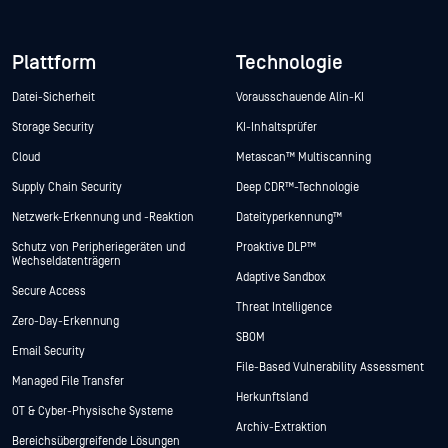
Plattform
Technologie
Datei-Sicherheit
Vorausschauende Alin-KI
Storage Security
KI-Inhaltsprüfer
Cloud
Metascan™ Multiscanning
Supply Chain Security
Deep CDR™-Technologie
Netzwerk-Erkennung und -Reaktion
Dateityperkennung™
Schutz von Peripheriegeräten und
Proaktive DLP™
Wechseldatenträgern
Adaptive Sandbox
Secure Access
Threat Intelligence
Zero-Day-Erkennung
SBOM
Email Security
File-Based Vulnerability Assessment
Managed File Transfer
Herkunftsland
OT & Cyber-Physische Systeme
Archiv-Extraktion
Bereichsübergreifende Lösungen