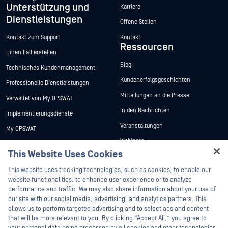
Unterstützung und
Karriere
Dienstleistungen
Offene Stellen
Kontakt zum Support
Kontakt
Ressourcen
Einen Fall erstellen
Blog
Technisches Kundenmanagement
Kundenerfolgsgeschichten
Professionelle Dienstleistungen
Mitteilungen an die Presse
Verwaltet von My OPSWAT
In den Nachrichten
Implementierungsdienste
Veranstaltungen
My OPSWAT
Webinare
Technische Dokumentation
This Website Uses Cookies
Datenblätter
Ausbildung
Hey there!
This website uses tracking technologies, such as cookies, to enable our
Weiße Papiere
Programm zur Behebung von
I'm Ozzy, your OPSWAT virtual assistant.
website functionalities, to enhance user experience or to analyze
Sicherheitslücken
Kostenlose Tools
How can I help you secure what's critical
performance and traffic. We may also share information about your use of
Partner
today?
our site with our social media, advertising, and analytics partners. This
allows us to perform targeted advertising and to select ads and content
Zertifizierung
that will be more relevant to you. By clicking “Accept All,” you agree to
Technologie-Partner