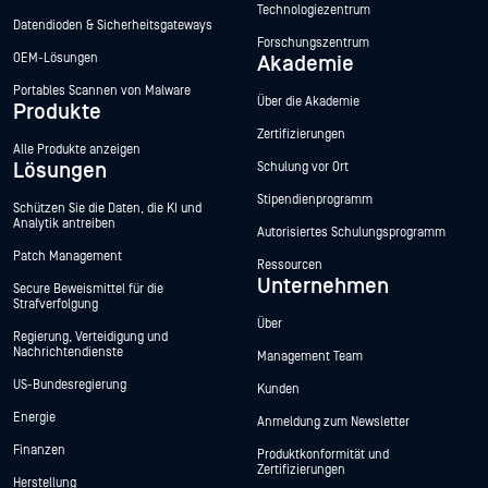
Technologiezentrum
Datendioden & Sicherheitsgateways
Forschungszentrum
OEM-Lösungen
Akademie
Portables Scannen von Malware
Über die Akademie
Produkte
Zertifizierungen
Alle Produkte anzeigen
Lösungen
Schulung vor Ort
Stipendienprogramm
Schützen Sie die Daten, die KI und
Analytik antreiben
Autorisiertes Schulungsprogramm
Patch Management
Ressourcen
Unternehmen
Secure Beweismittel für die
Strafverfolgung
Über
Regierung, Verteidigung und
Nachrichtendienste
Management Team
US-Bundesregierung
Kunden
Energie
Anmeldung zum Newsletter
Finanzen
Produktkonformität und
Zertifizierungen
Herstellung