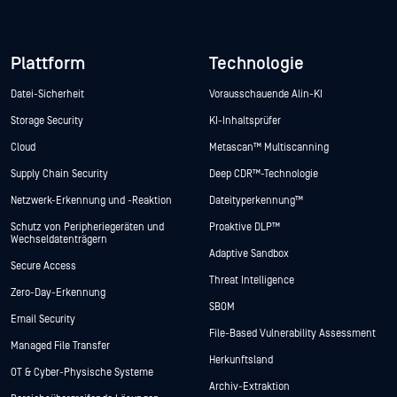
Plattform
Technologie
Datei-Sicherheit
Vorausschauende Alin-KI
Storage Security
KI-Inhaltsprüfer
Cloud
Metascan™ Multiscanning
Supply Chain Security
Deep CDR™-Technologie
Netzwerk-Erkennung und -Reaktion
Dateityperkennung™
Schutz von Peripheriegeräten und
Proaktive DLP™
Wechseldatenträgern
Adaptive Sandbox
Secure Access
Threat Intelligence
Zero-Day-Erkennung
SBOM
Email Security
File-Based Vulnerability Assessment
Managed File Transfer
Herkunftsland
OT & Cyber-Physische Systeme
Archiv-Extraktion