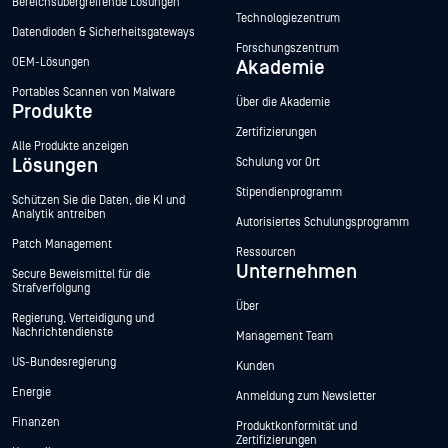
Bereichsübergreifende Lösungen
Technologiezentrum
Datendioden & Sicherheitsgateways
Forschungszentrum
OEM-Lösungen
Akademie
Portables Scannen von Malware
Über die Akademie
Produkte
Zertifizierungen
Alle Produkte anzeigen
Lösungen
Schulung vor Ort
Stipendienprogramm
Schützen Sie die Daten, die KI und
Analytik antreiben
Autorisiertes Schulungsprogramm
Patch Management
Ressourcen
Unternehmen
Secure Beweismittel für die
Strafverfolgung
Über
Regierung, Verteidigung und
Nachrichtendienste
Management Team
US-Bundesregierung
Kunden
Energie
Anmeldung zum Newsletter
Finanzen
Produktkonformität und
Zertifizierungen