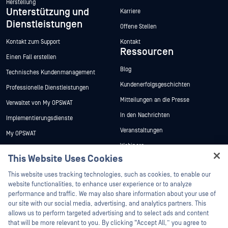
Herstellung
Unterstützung und
Karriere
Dienstleistungen
Offene Stellen
Kontakt zum Support
Kontakt
Ressourcen
Einen Fall erstellen
Blog
Technisches Kundenmanagement
Kundenerfolgsgeschichten
Professionelle Dienstleistungen
Mitteilungen an die Presse
Verwaltet von My OPSWAT
In den Nachrichten
Implementierungsdienste
Veranstaltungen
My OPSWAT
Webinare
Technische Dokumentation
This Website Uses Cookies
Datenblätter
Ausbildung
Hey there!
This website uses tracking technologies, such as cookies, to enable our
Weiße Papiere
Programm zur Behebung von
I'm Ozzy, your OPSWAT virtual assistant.
website functionalities, to enhance user experience or to analyze
Sicherheitslücken
Kostenlose Tools
How can I help you secure what's critical
performance and traffic. We may also share information about your use of
Partner
today?
our site with our social media, advertising, and analytics partners. This
allows us to perform targeted advertising and to select ads and content
Zertifizierung
that will be more relevant to you. By clicking “Accept All,” you agree to