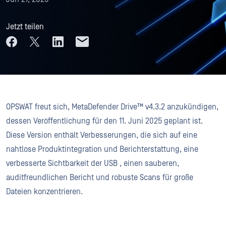
Jetzt teilen
OPSWAT freut sich, MetaDefender Drive™ v4.3.2 anzukündigen,
dessen Veröffentlichung für den 11. Juni 2025 geplant ist.
Diese Version enthält Verbesserungen, die sich auf eine
nahtlose Produktintegration und Berichterstattung, eine
verbesserte Sichtbarkeit der USB , einen sauberen,
auditfreundlichen Bericht und robuste Scans für große
Dateien konzentrieren.