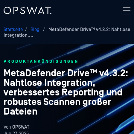
Startseite
/
Blog
/
MetaDefender Drive™ v4.3.2: Nahtlose
Integration,...
PRODUKTANKÜNDIGUNGEN
MetaDefender Drive™ v4.3.2:
Nahtlose Integration,
verbessertes Reporting und
robustes Scannen großer
Dateien
Von
OPSWAT
Jun 27, 2025