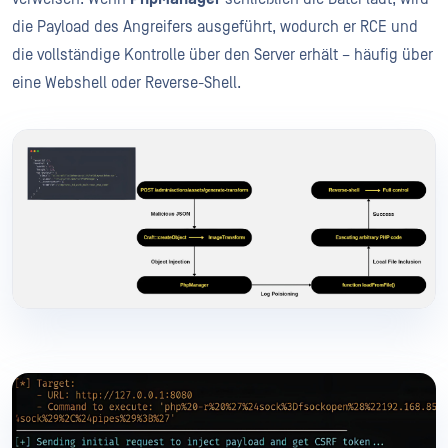
die Payload des Angreifers ausgeführt, wodurch er RCE und
die vollständige Kontrolle über den Server erhält – häufig über
eine Webshell oder Reverse-Shell.