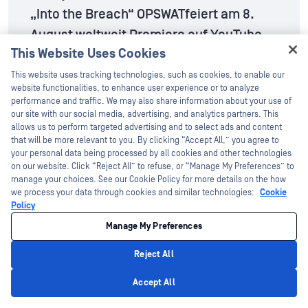
„Into the Breach“ OPSWATfeiert am 8.
August weltweit Premiere auf YouTube
This Website Uses Cookies
Aug 3, 2026
Hey there!
This website uses tracking technologies, such as cookies, to enable our
I'm Ozzy, your OPSWAT virtual assistant.
website functionalities, to enhance user experience or to analyze
How can I help you secure what's critical
performance and traffic. We may also share information about your use of
today?
our site with our social media, advertising, and analytics partners. This
allows us to perform targeted advertising and to select ads and content
Folgen Sie uns auf Social Media
that will be more relevant to you. By clicking “Accept All,” you agree to
your personal data being processed by all cookies and other technologies
on our website. Click “Reject All” to refuse, or “Manage My Preferences” to
Folgen Sie OPSWAT auf LinkedIn, Facebook, Twitter
manage your choices. See our Cookie Policy for more details on the how
und YouTube, um mehr zu erfahren!
we process your data through cookies and similar technologies:
Cookie
Policy
Manage My Preferences
Reject All
Privacy Policy
Accept All