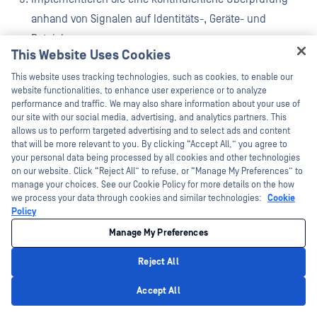
anhand von Signalen auf Identitäts-, Geräte- und
Dateiebene.
This Website Uses Cookies
Segmentieren Sie Dateiübertragungsumgebungen, um
Hey there!
This website uses tracking technologies, such as cookies, to enable our
laterale Bewegungen zu begrenzen.
I'm Ozzy, your OPSWAT virtual assistant.
website functionalities, to enhance user experience or to analyze
How can I help you secure what's critical
performance and traffic. We may also share information about your use of
today?
our site with our social media, advertising, and analytics partners. This
Integrieren Sie fortschrittliche Bedrohungsprävention,
allows us to perform targeted advertising and to select ads and content
einschließlich KI-gestützter Inspektion und CDR.
that will be more relevant to you. By clicking “Accept All,” you agree to
your personal data being processed by all cookies and other technologies
Automatisieren Sie die Durchsetzung von Richtlinien und
on our website. Click “Reject All” to refuse, or “Manage My Preferences” to
manage your choices. See our Cookie Policy for more details on the how
überwachen Sie das Verhalten kontinuierlich.
we process your data through cookies and similar technologies:
Cookie
Policy
Erfolg erfordert die Unterstützung der Geschäftsleitung, eine
Manage My Preferences
enge IAM-Integration und eine moderne MFT , die für Zero
Reject All
Trust ausgelegt ist.
Privacy Policy
Accept All
Wie verbessert Zero Trust die