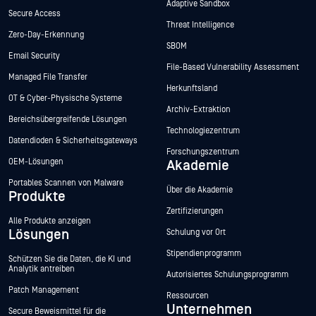
Adaptive Sandbox
Secure Access
Threat Intelligence
Zero-Day-Erkennung
SBOM
Email Security
File-Based Vulnerability Assessment
Managed File Transfer
Herkunftsland
OT & Cyber-Physische Systeme
Archiv-Extraktion
Bereichsübergreifende Lösungen
Technologiezentrum
Datendioden & Sicherheitsgateways
Forschungszentrum
OEM-Lösungen
Akademie
Portables Scannen von Malware
Über die Akademie
Produkte
Zertifizierungen
Alle Produkte anzeigen
Lösungen
Schulung vor Ort
Stipendienprogramm
Schützen Sie die Daten, die KI und
Analytik antreiben
Autorisiertes Schulungsprogramm
Patch Management
Ressourcen
Unternehmen
Secure Beweismittel für die