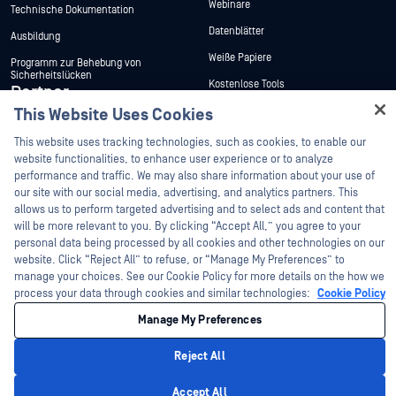
Webinare
Technische Dokumentation
Datenblätter
Ausbildung
Weiße Papiere
Programm zur Behebung von
Sicherheitslücken
Kostenlose Tools
Partner
This Website Uses Cookies
Hey there!
Zertifizierung
I'm Ozzy, your OPSWAT virtual assistant.
This website uses tracking technologies, such as cookies, to enable our
Technologie-Partner
How can I help you secure what's critical
website functionalities, to enhance user experience or to analyze
today?
performance and traffic. We may also share information about your use of
Partner Programm
our site with our social media, advertising, and analytics partners. This
allows us to perform targeted advertising and to select ads and content that
©2026 OPSWAT . Alle Rechte vorbehalten. OPSWAT, MetaDefender, Metascan,
will be more relevant to you. By clicking “Accept All,” you agree to your
MetaAccess, das OPSWAT , Trust no File. Trust No Device., OPSWAT , Protecting the
personal data being processed by all cookies and other technologies on our
World's Critical Infrastructure, Deep CDR™ Technology, InQuest, das InQuest-Logo,
DFI, RetroHunt, Deep File Inspection und Join the Hunt sind Marken von OPSWAT .
website. Click “Reject All” to refuse, or “Manage My Preferences” to
Marken von Drittanbietern sind Eigentum ihrer jeweiligen Inhaber.
manage your choices. See our Cookie Policy for more details on the how we
Rechtliches
Datenschutz
Cookie-Präferenzen verwalten
Ihre
process your data through cookies and similar technologies:
Cookie Policy
Entscheidungen zum Datenschutz in Kalifornien
Manage My Preferences
Reject All
Privacy Policy
Accept All