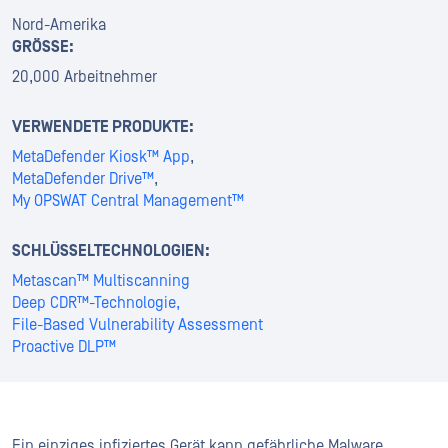
Nord-Amerika
GRÖSSE:
20,000 Arbeitnehmer
VERWENDETE PRODUKTE:
MetaDefender Kiosk™ App
,
MetaDefender Drive™
,
My OPSWAT Central Management™
SCHLÜSSELTECHNOLOGIEN:
Metascan™ Multiscanning
Deep CDR™-Technologie,
File-Based Vulnerability Assessment
Proactive DLP™
Ein einziges infiziertes Gerät kann gefährliche Malware