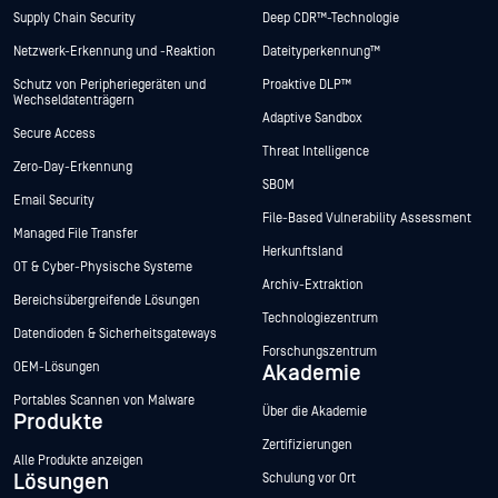
Supply Chain Security
Deep CDR™-Technologie
Netzwerk-Erkennung und -Reaktion
Dateityperkennung™
Schutz von Peripheriegeräten und
Proaktive DLP™
Wechseldatenträgern
Adaptive Sandbox
Secure Access
Threat Intelligence
Zero-Day-Erkennung
SBOM
Email Security
File-Based Vulnerability Assessment
Managed File Transfer
Herkunftsland
OT & Cyber-Physische Systeme
Archiv-Extraktion
Bereichsübergreifende Lösungen
Technologiezentrum
Datendioden & Sicherheitsgateways
Forschungszentrum
OEM-Lösungen
Akademie
Portables Scannen von Malware
Über die Akademie
Produkte
Zertifizierungen
Alle Produkte anzeigen
Lösungen
Schulung vor Ort