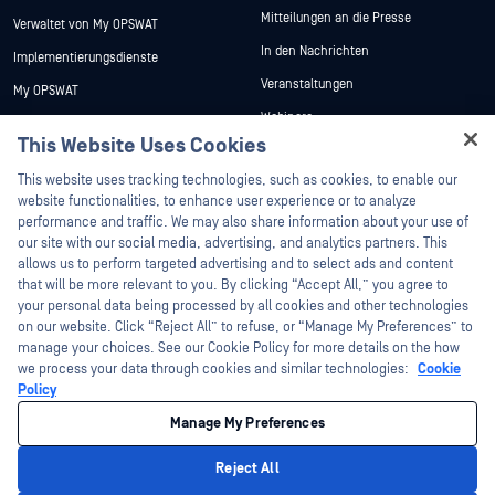
Mitteilungen an die Presse
Verwaltet von My OPSWAT
In den Nachrichten
Implementierungsdienste
Veranstaltungen
My OPSWAT
Webinare
Technische Dokumentation
This Website Uses Cookies
Datenblätter
Ausbildung
Hey there!
This website uses tracking technologies, such as cookies, to enable our
Weiße Papiere
Programm zur Behebung von
I'm Ozzy, your OPSWAT virtual assistant.
website functionalities, to enhance user experience or to analyze
Sicherheitslücken
Kostenlose Tools
How can I help you secure what's critical
performance and traffic. We may also share information about your use of
Partner
today?
our site with our social media, advertising, and analytics partners. This
allows us to perform targeted advertising and to select ads and content
Zertifizierung
that will be more relevant to you. By clicking “Accept All,” you agree to
Technologie-Partner
your personal data being processed by all cookies and other technologies
on our website. Click “Reject All” to refuse, or “Manage My Preferences” to
Partner Programm
manage your choices. See our Cookie Policy for more details on the how
we process your data through cookies and similar technologies:
Cookie
©2026 OPSWAT . Alle Rechte vorbehalten. OPSWAT, MetaDefender, Metascan,
Policy
MetaAccess, das OPSWAT , Trust no File. Trust No Device., OPSWAT , Protecting the
World's Critical Infrastructure, Deep CDR™ Technology, InQuest, das InQuest-Logo,
Manage My Preferences
DFI, RetroHunt, Deep File Inspection und Join the Hunt sind Marken von OPSWAT .
Marken von Drittanbietern sind Eigentum ihrer jeweiligen Inhaber.
Rechtliches
Datenschutz
Cookie-Präferenzen verwalten
Ihre
Reject All
Entscheidungen zum Datenschutz in Kalifornien