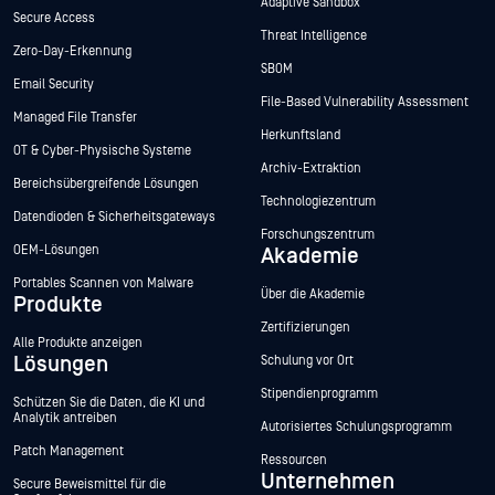
Adaptive Sandbox
Secure Access
Threat Intelligence
Zero-Day-Erkennung
SBOM
Email Security
File-Based Vulnerability Assessment
Managed File Transfer
Herkunftsland
OT & Cyber-Physische Systeme
Archiv-Extraktion
Bereichsübergreifende Lösungen
Technologiezentrum
Datendioden & Sicherheitsgateways
Forschungszentrum
OEM-Lösungen
Akademie
Portables Scannen von Malware
Über die Akademie
Produkte
Zertifizierungen
Alle Produkte anzeigen
Lösungen
Schulung vor Ort
Stipendienprogramm
Schützen Sie die Daten, die KI und
Analytik antreiben
Autorisiertes Schulungsprogramm
Patch Management
Ressourcen
Unternehmen
Secure Beweismittel für die