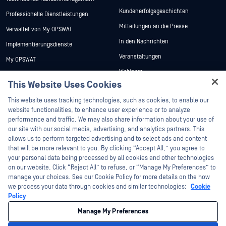
Kundenerfolgsgeschichten
Professionelle Dienstleistungen
Mitteilungen an die Presse
Verwaltet von My OPSWAT
In den Nachrichten
Implementierungsdienste
Veranstaltungen
My OPSWAT
Webinare
Technische Dokumentation
This Website Uses Cookies
Datenblätter
Ausbildung
Hey there!
This website uses tracking technologies, such as cookies, to enable our
Weiße Papiere
Programm zur Behebung von
I'm Ozzy, your OPSWAT virtual assistant.
website functionalities, to enhance user experience or to analyze
Sicherheitslücken
Kostenlose Tools
How can I help you secure what's critical
performance and traffic. We may also share information about your use of
Partner
today?
our site with our social media, advertising, and analytics partners. This
allows us to perform targeted advertising and to select ads and content
Zertifizierung
that will be more relevant to you. By clicking “Accept All,” you agree to
Technologie-Partner
your personal data being processed by all cookies and other technologies
on our website. Click “Reject All” to refuse, or “Manage My Preferences” to
Partner Programm
manage your choices. See our Cookie Policy for more details on the how
we process your data through cookies and similar technologies:
Cookie
©2026 OPSWAT . Alle Rechte vorbehalten. OPSWAT, MetaDefender, Metascan,
Policy
MetaAccess, das OPSWAT , Trust no File. Trust No Device., OPSWAT , Protecting the
World's Critical Infrastructure, Deep CDR™ Technology, InQuest, das InQuest-Logo,
Manage My Preferences
DFI, RetroHunt, Deep File Inspection und Join the Hunt sind Marken von OPSWAT .
Marken von Drittanbietern sind Eigentum ihrer jeweiligen Inhaber.