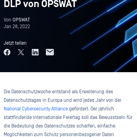
DLP von OPSWAT
Von
OPSWAT
Jan 28, 2022
Jetzt teilen
Die Datenschutzwoche entstand als Erweiterung des
Datenschutztages in Europa und wird jedes Jahr von der
National Cybersecurity Alliance
gefördert. Der jährlich
stattfindende internationale Feiertag soll das Bewusstsein für
die Bedeutung des Datenschutzes schärfen, einfache
Möglichkeiten zum Schutz personenbezogener Daten