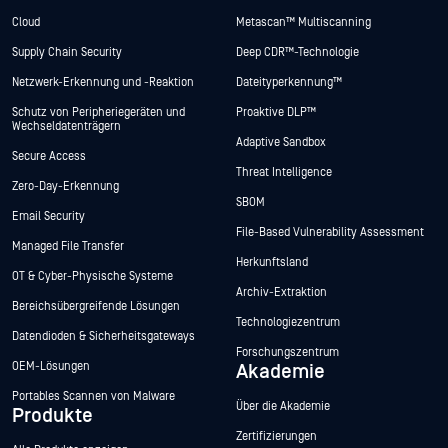
Cloud
Metascan™ Multiscanning
Supply Chain Security
Deep CDR™-Technologie
Netzwerk-Erkennung und -Reaktion
Dateityperkennung™
Schutz von Peripheriegeräten und
Proaktive DLP™
Wechseldatenträgern
Adaptive Sandbox
Secure Access
Threat Intelligence
Zero-Day-Erkennung
SBOM
Email Security
File-Based Vulnerability Assessment
Managed File Transfer
Herkunftsland
OT & Cyber-Physische Systeme
Archiv-Extraktion
Bereichsübergreifende Lösungen
Technologiezentrum
Datendioden & Sicherheitsgateways
Forschungszentrum
OEM-Lösungen
Akademie
Portables Scannen von Malware
Über die Akademie
Produkte
Zertifizierungen