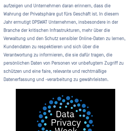
aufzeigen und Unternehmen daran erinnern, dass die
Wahrung der Privatsphäre gut fürs Geschäft ist. In diesem
Jahr ermutigt OPSWAT Unternehmen, insbesondere in der
Branche der kritischen Infrastrukturen, mehr über die
Verwaltung und den Schutz sensibler Online-Daten zu lernen,
Kundendaten zu respektieren und sich über die
Verantwortung zu informieren, die sie dafür tragen, die
persönlichen Daten von Personen vor unbefugtem Zugriff zu
schützen und eine faire, relevante und rechtmäßige
Datenerfassung und -verarbeitung zu gewährleisten.