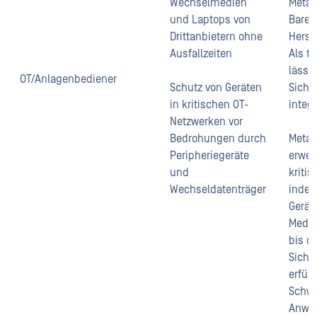
Wechselmedien
MetaD
und Laptops von
Bare-
Drittanbietern ohne
Herst
Ausfallzeiten
Als t
lässt 
OT/Anlagenbediener
Schutz von Geräten
Siche
in kritischen OT-
integr
Netzwerken vor
Bedrohungen durch
MetaD
Peripheriegeräte
erwei
und
kriti
Wechseldatenträger
indem
Gerät
Medie
bis di
Siche
erfüll
Schwa
Anwe