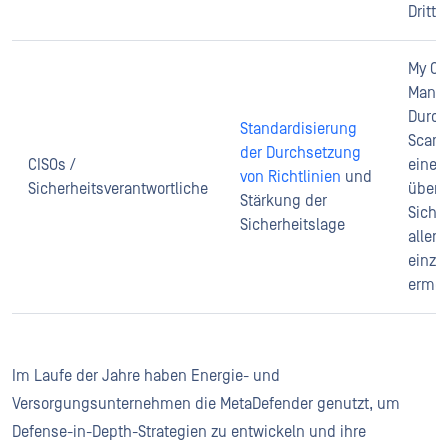
Dritta
My OP
Manag
Durch
Standardisierung
Scan-
der Durchsetzung
CISOs /
eine z
von Richtlinien
und
Sicherheitsverantwortliche
über 
Stärkung der
Siche
Sicherheitslage
aller
einzi
ermög
Im Laufe der Jahre haben Energie- und
Versorgungsunternehmen die MetaDefender genutzt, um
Defense-in-Depth-Strategien zu entwickeln und ihre