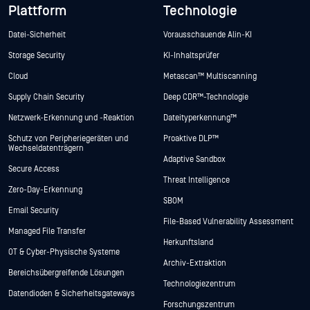
Plattform
Technologie
Datei-Sicherheit
Vorausschauende Alin-KI
Storage Security
KI-Inhaltsprüfer
Cloud
Metascan™ Multiscanning
Supply Chain Security
Deep CDR™-Technologie
Netzwerk-Erkennung und -Reaktion
Dateityperkennung™
Schutz von Peripheriegeräten und
Proaktive DLP™
Wechseldatenträgern
Adaptive Sandbox
Secure Access
Threat Intelligence
Zero-Day-Erkennung
SBOM
Email Security
File-Based Vulnerability Assessment
Managed File Transfer
Herkunftsland
OT & Cyber-Physische Systeme
Archiv-Extraktion
Bereichsübergreifende Lösungen
Technologiezentrum
Datendioden & Sicherheitsgateways
Forschungszentrum