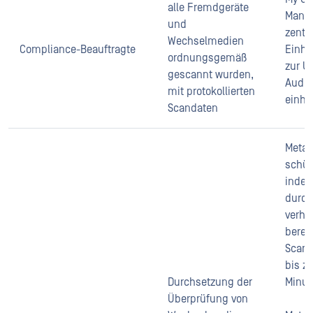
alle Fremdgeräte
Manag
und
zentr
Wechselmedien
Compliance-Beauftragte
Einha
ordnungsgemäß
zur U
gescannt wurden,
Audits
mit protokollierten
einhe
Scandaten
MetaD
schüt
indem
durc
verhi
berei
Scang
bis z
Durchsetzung der
Minut
Überprüfung von