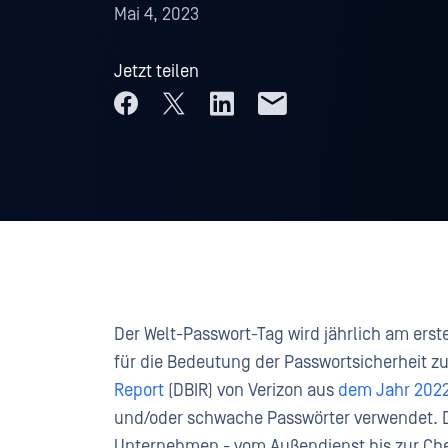
Mai 4, 2023
Jetzt teilen
Der Welt-Passwort-Tag wird jährlich am er
für die Bedeutung der Passwortsicherheit z
Report
(DBIR) von Verizon aus
dem Jahr 202
und/oder schwache Passwörter verwendet. Dah
Unternehmen - vom Außendienst bis zur Che