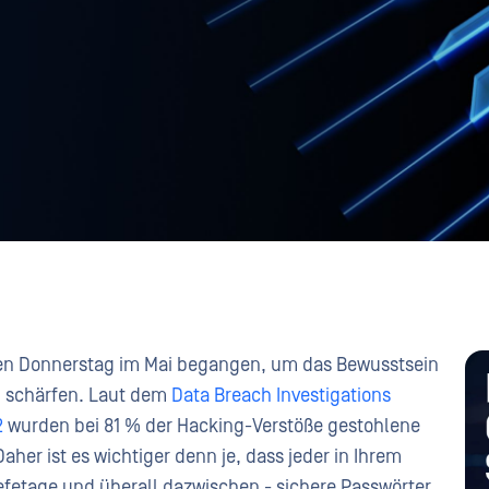
sten Donnerstag im Mai begangen, um das Bewusstsein
u schärfen. Laut dem
Data Breach Investigations
2
wurden bei 81 % der Hacking-Verstöße gestohlene
er ist es wichtiger denn je, dass jeder in Ihrem
fetage und überall dazwischen - sichere Passwörter