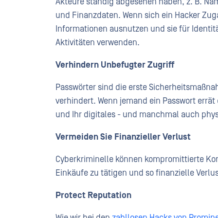
Akteure ständig abgesehen haben, z. B. N
und Finanzdaten. Wenn sich ein Hacker Zuga
Informationen ausnutzen und sie für Identit
Aktivitäten verwenden.
Verhindern
Unbefugter Zugriff
Passwörter sind die erste Sicherheitsmaßna
verhindert. Wenn jemand ein Passwort errät
und Ihr digitales - und manchmal auch phys
Vermeiden Sie
Finanzieller Verlust
Cyberkriminelle können kompromittierte Ko
Einkäufe zu tätigen und so finanzielle Verlu
P
rotect Reputation
Wie wir bei den
zahllosen Hacks von Promin