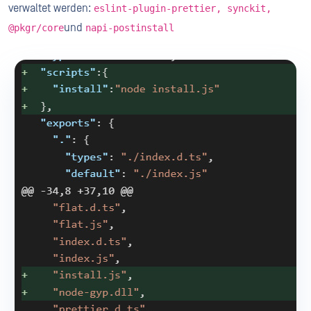
verwaltet werden:
eslint-plugin-prettier, synckit,
und
@pkgr/core
napi-postinstall