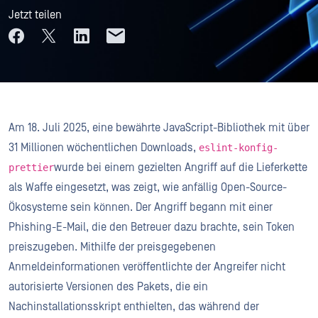
Jetzt teilen
Am 18. Juli 2025, eine bewährte JavaScript-Bibliothek mit über
31 Millionen wöchentlichen Downloads,
eslint-konfig-
wurde bei einem gezielten Angriff auf die Lieferkette
prettier
als Waffe eingesetzt, was zeigt, wie anfällig Open-Source-
Ökosysteme sein können. Der Angriff begann mit einer
Phishing-E-Mail, die den Betreuer dazu brachte, sein Token
preiszugeben. Mithilfe der preisgegebenen
Anmeldeinformationen veröffentlichte der Angreifer nicht
autorisierte Versionen des Pakets, die ein
Nachinstallationsskript enthielten, das während der