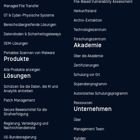
File-Based Vulnerability Assessment
Managed File Transfer
Herkunftsland
OT & Cyber-Physische Systeme
Archiv-Extraktion
Bereichsübergreifende Lösungen
Technologiezentrum
Datendioden & Sicherheitsgateways
Forschungszentrum
OEM-Lösungen
Akademie
Portables Scannen von Malware
Über die Akademie
Produkte
Zertifizierungen
Alle Produkte anzeigen
Lösungen
Schulung vor Ort
Stipendienprogramm
Schützen Sie die Daten, die KI und
Analytik antreiben
Autorisiertes Schulungsprogramm
Patch Management
Ressourcen
Unternehmen
Secure Beweismittel für die
Strafverfolgung
Über
Regierung, Verteidigung und
Nachrichtendienste
Management Team
US-Bundesregierung
Kunden