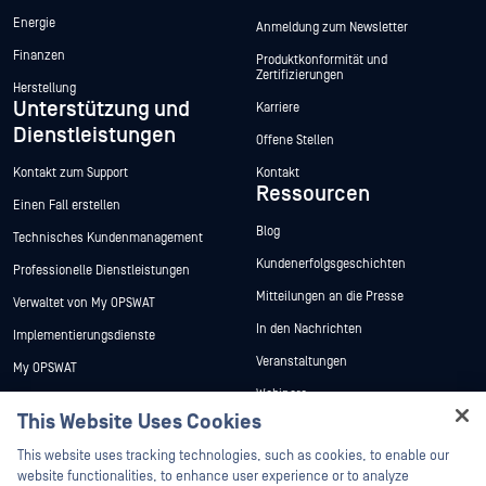
Energie
Anmeldung zum Newsletter
Finanzen
Produktkonformität und
Zertifizierungen
Herstellung
Unterstützung und
Karriere
Dienstleistungen
Offene Stellen
Kontakt zum Support
Kontakt
Ressourcen
Einen Fall erstellen
Blog
Technisches Kundenmanagement
Kundenerfolgsgeschichten
Professionelle Dienstleistungen
Mitteilungen an die Presse
Verwaltet von My OPSWAT
In den Nachrichten
Implementierungsdienste
Veranstaltungen
My OPSWAT
Webinare
Technische Dokumentation
This Website Uses Cookies
Datenblätter
Ausbildung
Hey there!
This website uses tracking technologies, such as cookies, to enable our
Weiße Papiere
Programm zur Behebung von
I'm Ozzy, your OPSWAT virtual assistant.
website functionalities, to enhance user experience or to analyze
Sicherheitslücken