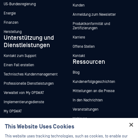
US-Bundesregierung
Kunden
Energie
Anmeldung zum Newsletter
Finanzen
Produktkonformität und
Zertifizierungen
Herstellung
Unterstützung und
Karriere
Dienstleistungen
Offene Stellen
Kontakt zum Support
Kontakt
Ressourcen
Einen Fall erstellen
Blog
Technisches Kundenmanagement
Kundenerfolgsgeschichten
Professionelle Dienstleistungen
Mitteilungen an die Presse
Verwaltet von My OPSWAT
In den Nachrichten
Implementierungsdienste
Veranstaltungen
My OPSWAT
Webinare
Technische Dokumentation
This Website Uses Cookies
Datenblätter
Ausbildung
Hey there!
This website uses tracking technologies, such as cookies, to enable our
Weiße Papiere