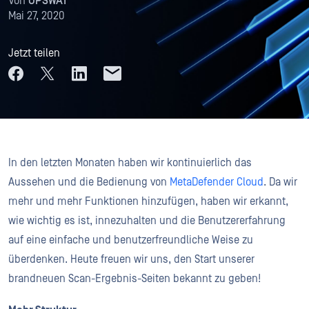
Von
OPSWAT
Mai 27, 2020
Jetzt teilen
In den letzten Monaten haben wir kontinuierlich das
Aussehen und die Bedienung von
MetaDefender Cloud
. Da wir
mehr und mehr Funktionen hinzufügen, haben wir erkannt,
wie wichtig es ist, innezuhalten und die Benutzererfahrung
auf eine einfache und benutzerfreundliche Weise zu
überdenken. Heute freuen wir uns, den Start unserer
brandneuen Scan-Ergebnis-Seiten bekannt zu geben!