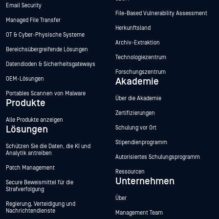
Email Security
File-Based Vulnerability Assessment
Managed File Transfer
Herkunftsland
OT & Cyber-Physische Systeme
Archiv-Extraktion
Bereichsübergreifende Lösungen
Technologiezentrum
Datendioden & Sicherheitsgateways
Forschungszentrum
OEM-Lösungen
Akademie
Portables Scannen von Malware
Über die Akademie
Produkte
Zertifizierungen
Alle Produkte anzeigen
Lösungen
Schulung vor Ort
Stipendienprogramm
Schützen Sie die Daten, die KI und
Analytik antreiben
Autorisiertes Schulungsprogramm
Patch Management
Ressourcen
Unternehmen
Secure Beweismittel für die
Strafverfolgung
Über
Regierung, Verteidigung und
Nachrichtendienste
Management Team