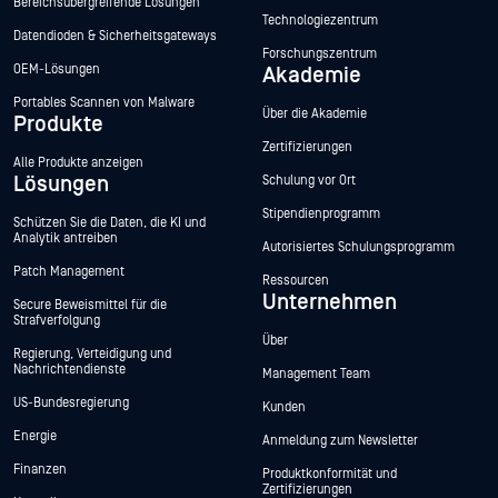
Bereichsübergreifende Lösungen
Technologiezentrum
Datendioden & Sicherheitsgateways
Forschungszentrum
OEM-Lösungen
Akademie
Portables Scannen von Malware
Über die Akademie
Produkte
Zertifizierungen
Alle Produkte anzeigen
Lösungen
Schulung vor Ort
Stipendienprogramm
Schützen Sie die Daten, die KI und
Analytik antreiben
Autorisiertes Schulungsprogramm
Patch Management
Ressourcen
Unternehmen
Secure Beweismittel für die
Strafverfolgung
Über
Regierung, Verteidigung und
Nachrichtendienste
Management Team
US-Bundesregierung
Kunden
Energie
Anmeldung zum Newsletter
Finanzen
Produktkonformität und
Zertifizierungen