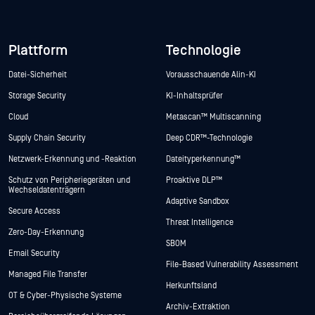
Plattform
Technologie
Datei-Sicherheit
Vorausschauende Alin-KI
Storage Security
KI-Inhaltsprüfer
Cloud
Metascan™ Multiscanning
Supply Chain Security
Deep CDR™-Technologie
Netzwerk-Erkennung und -Reaktion
Dateityperkennung™
Schutz von Peripheriegeräten und
Proaktive DLP™
Wechseldatenträgern
Adaptive Sandbox
Secure Access
Threat Intelligence
Zero-Day-Erkennung
SBOM
Email Security
File-Based Vulnerability Assessment
Managed File Transfer
Herkunftsland
OT & Cyber-Physische Systeme
Archiv-Extraktion