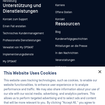
Herstellung
Unterstützung und
Karriere
Dienstleistungen
Offene Stellen
Kontakt zum Support
Kontakt
Ressourcen
Einen Fall erstellen
Blog
Technisches Kundenmanagement
Kundenerfolgsgeschichten
Professionelle Dienstleistungen
Mitteilungen an die Presse
Verwaltet von My OPSWAT
In den Nachrichten
Implementierungsdienste
Veranstaltungen
My OPSWAT
Webinare
Technische Dokumentation
This Website Uses Cookies
Datenblätter
Ausbildung
Hey there!
This website uses tracking technologies, such as cookies, to enable our
Weiße Papiere
Programm zur Behebung von
I'm Ozzy, your OPSWAT virtual assistant.
website functionalities, to enhance user experience or to analyze
Sicherheitslücken
Kostenlose Tools
How can I help you secure what's critical
performance and traffic. We may also share information about your use of
Partner
today?
our site with our social media, advertising, and analytics partners. This
allows us to perform targeted advertising and to select ads and content
Zertifizierung
that will be more relevant to you. By clicking “Accept All,” you agree to