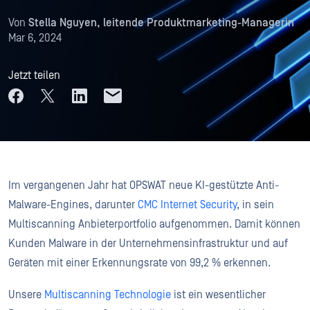
Von
Stella Nguyen, leitende Produktmarketing-Managerin
Mar 6, 2024
Jetzt teilen
Im vergangenen Jahr hat OPSWAT neue KI-gestützte Anti-
Malware-Engines, darunter
CMC Internet Security
, in sein
Multiscanning Anbieterportfolio aufgenommen. Damit können
Kunden Malware in der Unternehmensinfrastruktur und auf
Geräten mit einer Erkennungsrate von 99,2 % erkennen.
Unsere
Multiscanning Technologie
ist ein wesentlicher