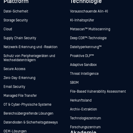
Plattform
Technologie
Datei-Sicherheit
Vorausschauende Alin-KI
Storage Security
KI-Inhaltsprüfer
Cloud
Metascan™ Multiscanning
Supply Chain Security
Deep CDR™-Technologie
Netzwerk-Erkennung und -Reaktion
Dateityperkennung™
Schutz von Peripheriegeräten und
Proaktive DLP™
Wechseldatenträgern
Adaptive Sandbox
Secure Access
Threat Intelligence
Zero-Day-Erkennung
SBOM
Email Security
File-Based Vulnerability Assessment
Managed File Transfer
Herkunftsland
OT & Cyber-Physische Systeme
Archiv-Extraktion
Bereichsübergreifende Lösungen
Technologiezentrum
Datendioden & Sicherheitsgateways
Forschungszentrum
OEM-Lösungen