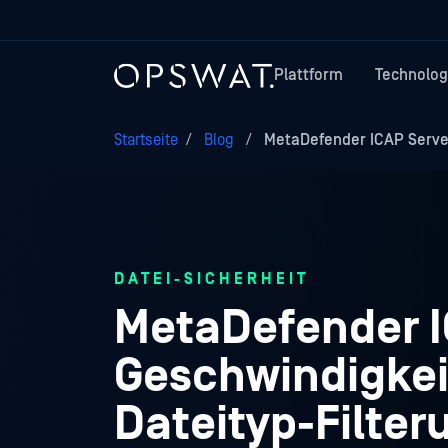
Plattform
Technolog
Startseite
/
Blog
/
MetaDefender ICAP Server 
DATEI-SICHERHEIT
MetaDefender I
Geschwindigkeit 
Dateityp-Filte