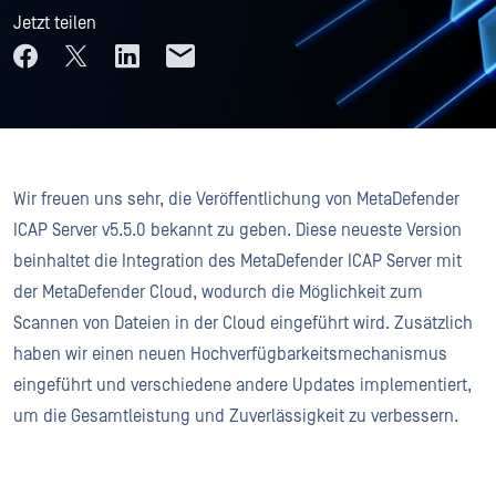
Jetzt teilen
Wir freuen uns sehr, die Veröffentlichung von MetaDefender
ICAP Server v5.5.0 bekannt zu geben. Diese neueste Version
beinhaltet die Integration des MetaDefender ICAP Server mit
der MetaDefender Cloud, wodurch die Möglichkeit zum
Scannen von Dateien in der Cloud eingeführt wird. Zusätzlich
haben wir einen neuen Hochverfügbarkeitsmechanismus
eingeführt und verschiedene andere Updates implementiert,
um die Gesamtleistung und Zuverlässigkeit zu verbessern.