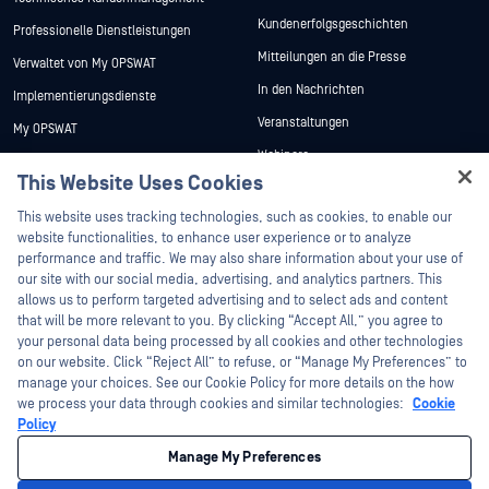
Kundenerfolgsgeschichten
Professionelle Dienstleistungen
Mitteilungen an die Presse
Verwaltet von My OPSWAT
In den Nachrichten
Implementierungsdienste
Veranstaltungen
My OPSWAT
Webinare
Technische Dokumentation
This Website Uses Cookies
Datenblätter
Ausbildung
Hey there!
This website uses tracking technologies, such as cookies, to enable our
Weiße Papiere
Programm zur Behebung von
I'm Ozzy, your OPSWAT virtual assistant.
website functionalities, to enhance user experience or to analyze
Sicherheitslücken
Kostenlose Tools
How can I help you secure what's critical
performance and traffic. We may also share information about your use of
Partners
today?
our site with our social media, advertising, and analytics partners. This
allows us to perform targeted advertising and to select ads and content
Zertifizierung
that will be more relevant to you. By clicking “Accept All,” you agree to
Technologie-Partner
your personal data being processed by all cookies and other technologies
on our website. Click “Reject All” to refuse, or “Manage My Preferences” to
Partner Programm
manage your choices. See our Cookie Policy for more details on the how
we process your data through cookies and similar technologies:
Cookie
©2026 OPSWAT . Alle Rechte vorbehalten. OPSWAT, MetaDefender, Metascan,
Policy
MetaAccess, das OPSWAT , Trust no File. Trust No Device., OPSWAT , Protecting the
World's Critical Infrastructure, Deep CDR™ Technology, InQuest, das InQuest-Logo,
Manage My Preferences
DFI, RetroHunt, Deep File Inspection und Join the Hunt sind Marken von OPSWAT .
Marken von Drittanbietern sind Eigentum ihrer jeweiligen Inhaber.