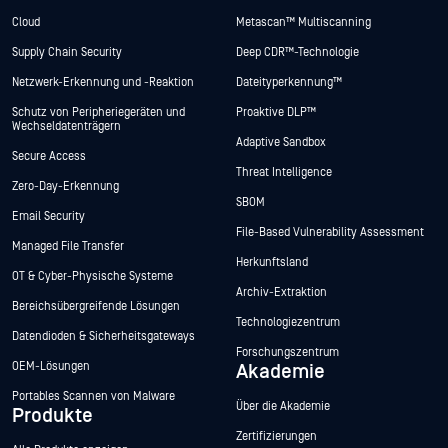
Cloud
Metascan™ Multiscanning
Supply Chain Security
Deep CDR™-Technologie
Netzwerk-Erkennung und -Reaktion
Dateityperkennung™
Schutz von Peripheriegeräten und
Proaktive DLP™
Wechseldatenträgern
Adaptive Sandbox
Secure Access
Threat Intelligence
Zero-Day-Erkennung
SBOM
Email Security
File-Based Vulnerability Assessment
Managed File Transfer
Herkunftsland
OT & Cyber-Physische Systeme
Archiv-Extraktion
Bereichsübergreifende Lösungen
Technologiezentrum
Datendioden & Sicherheitsgateways
Forschungszentrum
OEM-Lösungen
Akademie
Portables Scannen von Malware
Über die Akademie
Produkte
Zertifizierungen