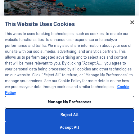
This Website Uses Cookies
Hey there!
This website uses tracking technologies, such as cookies, to enable our
I'm Ozzy, your OPSWAT virtual assistant.
website functionalities, to enhance user experience or to analyze
How can I help you secure what's critical
performance and traffic. We may also share information about your use of
today?
our site with our social media, advertising, and analytics partners. This
allows us to perform targeted advertising and to select ads and content
Jun 17, 2026 | Unternehmensnachrichten
that will be more relevant to you. By clicking “Accept All,” you agree to
your personal data being processed by all cookies and other technologies
Weltweit führendes
on our website. Click “Reject All” to refuse, or “Manage My Preferences” to
Energieunternehmen stellt von
manage your choices. See our Cookie Policy for more details on the how
we process your data through cookies and similar technologies:
Cookie
veralteten Sicherheitslücken auf
Policy
moderne Industrial um
Mehr lesen
Manage My Preferences
Reject All
Privacy Policy
Accept All
Bleiben Sie auf dem