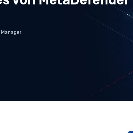
s von MetaDefender
g Manager