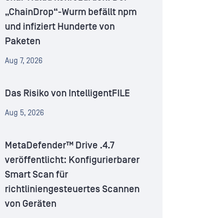
„ChainDrop“-Wurm befällt npm
und infiziert Hunderte von
Paketen
Aug 7, 2026
Das Risiko von IntelligentFILE
Aug 5, 2026
MetaDefender™ Drive .4.7
veröffentlicht: Konfigurierbarer
Smart Scan für
richtliniengesteuertes Scannen
von Geräten