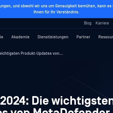
zungen, und obwohl wir uns um Genauigkeit bemühen, kann es s
Ihnen für Ihr Verständnis.
Blog
Karriere
ie
Akademie
Dienstleistungen
Partner
Ressou
wichtigsten Produkt-Updates von...
2024: Die wichtigste