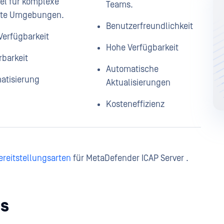
bel für komplexe
Teams.
ilte Umgebungen.
Benutzerfreundlichkeit
Verfügbarkeit
Hohe Verfügbarkeit
rbarkeit
Automatische
atisierung
Aktualisierungen
Kosteneffizienz
ereitstellungsarten
für MetaDefender ICAP Server .
es