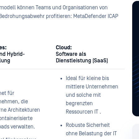
modell können Teams und Organisationen von
 Bedrohungsabwehr profitieren: MetaDefender ICAP
es:
Cloud:
und Hybrid-
Software als
llung
Dienstleistung (SaaS)
Ideal für kleine bis
mittlere Unternehmen
et für
und solche mit
nehmen, die
begrenzten
ne Architekturen
Ressourcen IT .
ntainerisierte
Robuste Sicherheit
oads verwalten.
ohne Belastung der IT