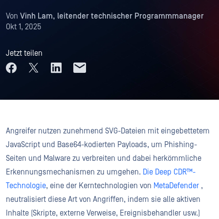
Von
Vinh Lam, leitender technischer Programmmanager
Okt 1, 2025
Jetzt teilen
Angreifer nutzen zunehmend SVG-Dateien mit eingebettetem
JavaScript und Base64-kodierten Payloads, um Phishing-
Seiten und Malware zu verbreiten und dabei herkömmliche
Erkennungsmechanismen zu umgehen.
Die Deep CDR™-
Technologie
, eine der Kerntechnologien von
MetaDefender
,
neutralisiert diese Art von Angriffen, indem sie alle aktiven
Inhalte (Skripte, externe Verweise, Ereignisbehandler usw.)