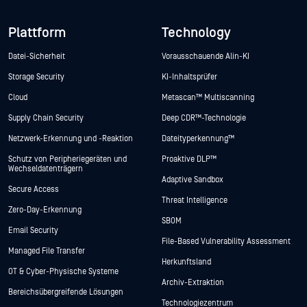
Plattform
Technology
Datei-Sicherheit
Vorausschauende Alin-KI
Storage Security
KI-Inhaltsprüfer
Cloud
Metascan™ Multiscanning
Supply Chain Security
Deep CDR™-Technologie
Netzwerk-Erkennung und -Reaktion
Dateityperkennung™
Schutz von Peripheriegeräten und
Proaktive DLP™
Wechseldatenträgern
Adaptive Sandbox
Secure Access
Threat Intelligence
Zero-Day-Erkennung
SBOM
Email Security
File-Based Vulnerability Assessment
Managed File Transfer
Herkunftsland
OT & Cyber-Physische Systeme
Archiv-Extraktion
Bereichsübergreifende Lösungen
Technologiezentrum