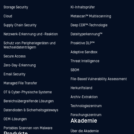
Storage Security
KI-Inhaltsprüfer
Cloud
Metascan™ Multiscanning
Supply Chain Security
Deep CDR™-Technologie
Netzwerk-Erkennung und -Reaktion
Dateityperkennung™
Schutz von Peripheriegeräten und
Proaktive DLP™
Wechseldatenträgern
Adaptive Sandbox
Secure Access
Threat Intelligence
Zero-Day-Erkennung
SBOM
Email Security
File-Based Vulnerability Assessment
Managed File Transfer
Herkunftsland
OT & Cyber-Physische Systeme
Archiv-Extraktion
Bereichsübergreifende Lösungen
Technologiezentrum
Datendioden & Sicherheitsgateways
Forschungszentrum
OEM-Lösungen
Akademie
Portables Scannen von Malware
Über die Akademie