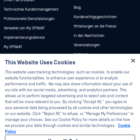
Einen Fall erstellen
Blog
Technisches Kundenmanagement
Kundenerfolgsgeschichten
Professionelle Dienstleistungen
Mitteilungen an die Presse
Verwaltet von My OPSWAT
In den Nachrichten
Implementierungsdienste
Veranstaltungen
My OPSWAT
Webinare
Technische Dokumentation
This Website Uses Cookies
Datenblätter
Ausbildung
Hey there!
This website uses tracking technologies, such as cookies, to enable our
Weiße Papiere
Programm zur Behebung von
I'm Ozzy, your OPSWAT virtual assistant.
website functionalities, to enhance user experience or to analyze
Sicherheitslücken
Kostenlose Tools
How can I help you secure what's critical
performance and traffic. We may also share information about your use of
Partner
today?
our site with our social media, advertising, and analytics partners. This
allows us to perform targeted advertising and to select ads and content
Zertifizierung
that will be more relevant to you. By clicking “Accept All,” you agree to
Technologie-Partner
your personal data being processed by all cookies and other technologies
on our website. Click “Reject All” to refuse, or “Manage My Preferences” to
Partner Programm
manage your choices. See our Cookie Policy for more details on the how
we process your data through cookies and similar technologies:
Cookie
©2026 OPSWAT . Alle Rechte vorbehalten. OPSWAT, MetaDefender, Metascan,
Policy
MetaAccess, das OPSWAT , Trust no File. Trust No Device., OPSWAT , Protecting the
World's Critical Infrastructure, Deep CDR™ Technology, InQuest, das InQuest-Logo,