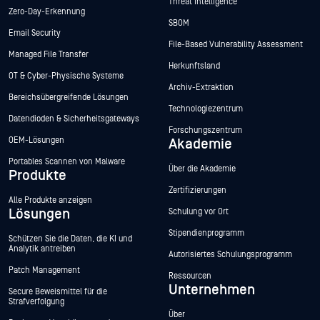
Threat Intelligence
Zero-Day-Erkennung
SBOM
Email Security
File-Based Vulnerability Assessment
Managed File Transfer
Herkunftsland
OT & Cyber-Physische Systeme
Archiv-Extraktion
Bereichsübergreifende Lösungen
Technologiezentrum
Datendioden & Sicherheitsgateways
Forschungszentrum
OEM-Lösungen
Akademie
Portables Scannen von Malware
Über die Akademie
Produkte
Zertifizierungen
Alle Produkte anzeigen
Lösungen
Schulung vor Ort
Stipendienprogramm
Schützen Sie die Daten, die KI und
Analytik antreiben
Autorisiertes Schulungsprogramm
Patch Management
Ressourcen
Unternehmen
Secure Beweismittel für die
Strafverfolgung
Über