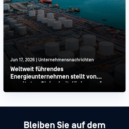
Jun 17, 2026 | Unternehmensnachrichten
Weltweit führendes
Energieunternehmen stellt von
veralteten Sicherheitslücken auf
moderne Industrial um
Mehr lesen
Bleiben Sie auf dem