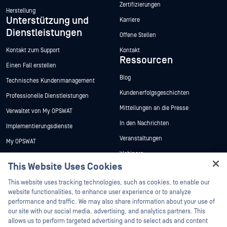
Zertifizierungen
Herstellung
Unterstützung und
Karriere
Dienstleistungen
Offene Stellen
Kontakt zum Support
Kontakt
Ressourcen
Einen Fall erstellen
Blog
Technisches Kundenmanagement
Kundenerfolgsgeschichten
Professionelle Dienstleistungen
Mitteilungen an die Presse
Verwaltet von My OPSWAT
In den Nachrichten
Implementierungsdienste
Veranstaltungen
My OPSWAT
Webinare
Technische Dokumentation
This Website Uses Cookies
Datenblätter
Ausbildung
Hey there!
This website uses tracking technologies, such as cookies, to enable our
Weiße Papiere
Programm zur Behebung von
I'm Ozzy, your OPSWAT virtual assistant.
website functionalities, to enhance user experience or to analyze
Sicherheitslücken
Kostenlose Tools
How can I help you secure what's critical
performance and traffic. We may also share information about your use of
Partner
today?
our site with our social media, advertising, and analytics partners. This
allows us to perform targeted advertising and to select ads and content
Zertifizierung