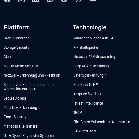
Plattform
Technologie
Datei-Sicherheit
Vorausschauende Alin-KI
Storage Security
KI-Inhaltsprüfer
Cloud
Metascan™ Multiscanning
Supply Chain Security
Deep CDR™-Technologie
Netzwerk-Erkennung und -Reaktion
Dateityperkennung™
Schutz von Peripheriegeräten und
Proaktive DLP™
Wechseldatenträgern
Adaptive Sandbox
Secure Access
Threat Intelligence
Zero-Day-Erkennung
SBOM
Email Security
File-Based Vulnerability Assessment
Managed File Transfer
Herkunftsland
OT & Cyber-Physische Systeme