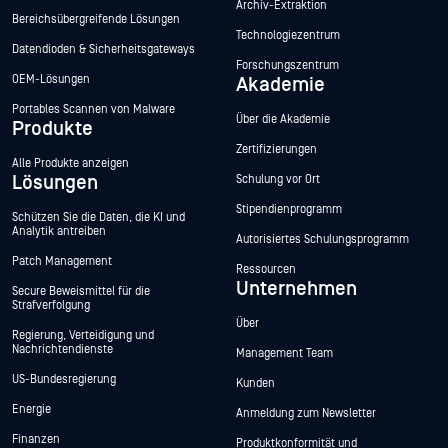
Archiv-Extraktion
Bereichsübergreifende Lösungen
Technologiezentrum
Datendioden & Sicherheitsgateways
Forschungszentrum
OEM-Lösungen
Akademie
Portables Scannen von Malware
Über die Akademie
Produkte
Zertifizierungen
Alle Produkte anzeigen
Lösungen
Schulung vor Ort
Stipendienprogramm
Schützen Sie die Daten, die KI und
Analytik antreiben
Autorisiertes Schulungsprogramm
Patch Management
Ressourcen
Unternehmen
Secure Beweismittel für die
Strafverfolgung
Über
Regierung, Verteidigung und
Nachrichtendienste
Management Team
US-Bundesregierung
Kunden
Energie
Anmeldung zum Newsletter
Finanzen
Produktkonformität und