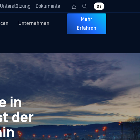
Unterstützung
Dokumente
DE
Mehr
rcen
Unternehmen
Erfahren
e in
st der
ain