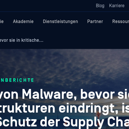
Blog
Karriere
ie
Akademie
Dienstleistungen
Partner
Ressou
r sie in kritische...
ENBERICHTE
on Malware, bevor si
trukturen eindringt, i
Schutz der Supply Ch