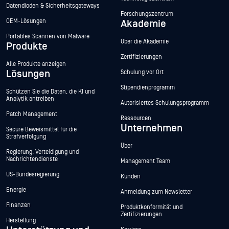
Datendioden & Sicherheitsgateways
Forschungszentrum
OEM-Lösungen
Akademie
Portables Scannen von Malware
Über die Akademie
Produkte
Zertifizierungen
Alle Produkte anzeigen
Lösungen
Schulung vor Ort
Stipendienprogramm
Schützen Sie die Daten, die KI und
Analytik antreiben
Autorisiertes Schulungsprogramm
Patch Management
Ressourcen
Unternehmen
Secure Beweismittel für die
Strafverfolgung
Über
Regierung, Verteidigung und
Nachrichtendienste
Management Team
US-Bundesregierung
Kunden
Energie
Anmeldung zum Newsletter
Finanzen
Produktkonformität und
Zertifizierungen
Herstellung