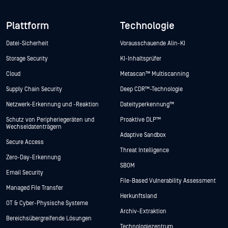
Plattform
Technologie
Datei-Sicherheit
Vorausschauende Alin-KI
Storage Security
KI-Inhaltsprüfer
Cloud
Metascan™ Multiscanning
Supply Chain Security
Deep CDR™-Technologie
Netzwerk-Erkennung und -Reaktion
Dateityperkennung™
Schutz von Peripheriegeräten und
Proaktive DLP™
Wechseldatenträgern
Adaptive Sandbox
Secure Access
Threat Intelligence
Zero-Day-Erkennung
SBOM
Email Security
File-Based Vulnerability Assessment
Managed File Transfer
Herkunftsland
OT & Cyber-Physische Systeme
Archiv-Extraktion
Bereichsübergreifende Lösungen
Technologiezentrum