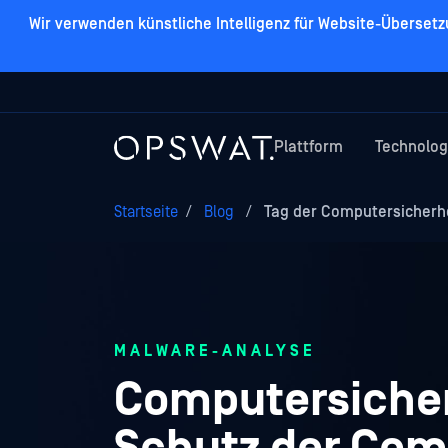
Wir verwenden künstliche Intelligenz für Website-Überset
Plattform
Technolog
Startseite
/
Blog
/
Tag der Computersicherhei
MALWARE-ANALYSE
Computersicher