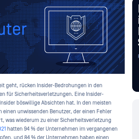
t geht, rücken Insider-Bedrohungen in den
 für Sicherheitsverletzungen. Eine Insider-
nsider böswillige Absichten hat. In den meisten
m einen unwissenden Benutzer, der einen Fehler
ert, was wiederum zu einer Sicherheitsverletzung
021
hatten 94 % der Unternehmen im vergangenen
ämpfen, und 84 % der Unternehmen haben einen