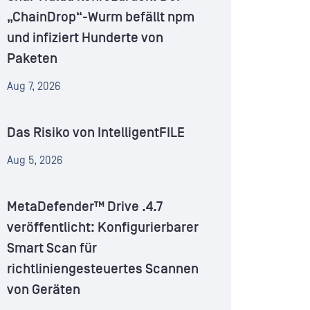
„ChainDrop“-Wurm befällt npm
und infiziert Hunderte von
Paketen
Aug 7, 2026
Das Risiko von IntelligentFILE
Aug 5, 2026
MetaDefender™ Drive .4.7
veröffentlicht: Konfigurierbarer
Smart Scan für
richtliniengesteuertes Scannen
von Geräten