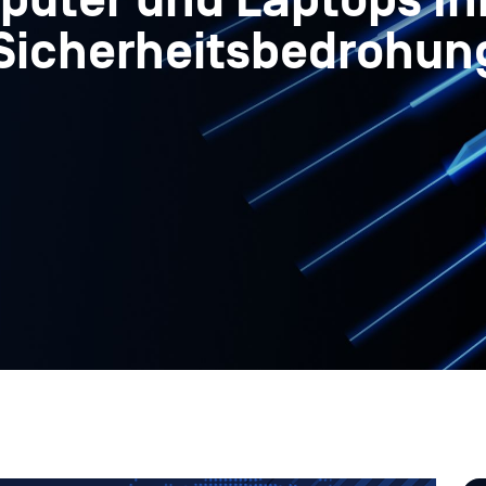
puter und Laptops Ih
r Sicherheitsbedrohu