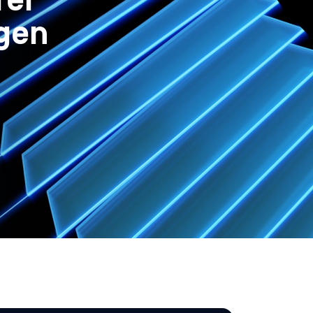
rer
ngen