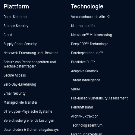
Plattform
Technologie
Datei-Sicherheit
Vorausschauende Alin-KI
Storage Security
KI-Inhaltsprüfer
Cloud
Metascan™ Multiscanning
Supply Chain Security
Deep CDR™-Technologie
Netzwerk-Erkennung und -Reaktion
Dateityperkennung™
Schutz von Peripheriegeräten und
Proaktive DLP™
Wechseldatenträgern
Adaptive Sandbox
Secure Access
Threat Intelligence
Zero-Day-Erkennung
SBOM
Email Security
File-Based Vulnerability Assessment
Managed File Transfer
Herkunftsland
OT & Cyber-Physische Systeme
Archiv-Extraktion
Bereichsübergreifende Lösungen
Technologiezentrum
Datendioden & Sicherheitsgateways
Forschungszentrum