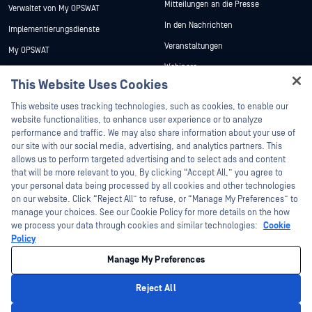
Mitteilungen an die Presse
Verwaltet von My OPSWAT
In den Nachrichten
Implementierungsdienste
Veranstaltungen
My OPSWAT
Webinare
Technische Dokumentation
This Website Uses Cookies
Datenblätter
Ausbildung
Hey there!
This website uses tracking technologies, such as cookies, to enable our
Weiße Papiere
Programm zur Behebung von
I'm Ozzy, your OPSWAT virtual assistant.
website functionalities, to enhance user experience or to analyze
Sicherheitslücken
Kostenlose Tools
How can I help you secure what's critical
performance and traffic. We may also share information about your use of
Partner
today?
our site with our social media, advertising, and analytics partners. This
allows us to perform targeted advertising and to select ads and content
Zertifizierung
that will be more relevant to you. By clicking “Accept All,” you agree to
Technologie-Partner
your personal data being processed by all cookies and other technologies
on our website. Click “Reject All” to refuse, or “Manage My Preferences” to
Partner Programm
manage your choices. See our Cookie Policy for more details on the how
we process your data through cookies and similar technologies:
Cookie
©2026 OPSWAT . Alle Rechte vorbehalten. OPSWAT, MetaDefender, Metascan,
Policy
MetaAccess, das OPSWAT , Trust no File. Trust No Device., OPSWAT , Protecting the
World's Critical Infrastructure, Deep CDR™ Technology, InQuest, das InQuest-Logo,
Manage My Preferences
DFI, RetroHunt, Deep File Inspection und Join the Hunt sind Marken von OPSWAT .
Marken von Drittanbietern sind Eigentum ihrer jeweiligen Inhaber.
Rechtliches
Datenschutz
Cookie-Präferenzen verwalten
Ihre
Reject All
Entscheidungen zum Datenschutz in Kalifornien
Privacy Policy