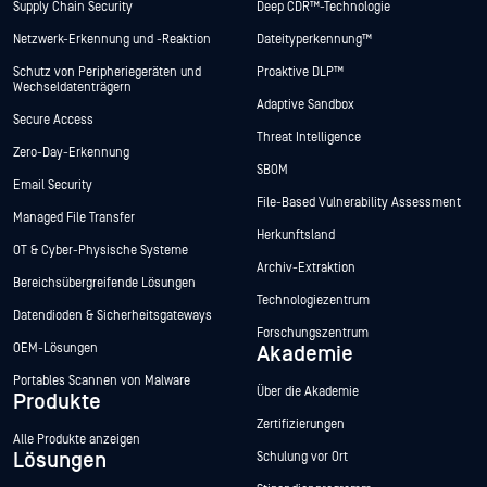
Supply Chain Security
Deep CDR™-Technologie
Netzwerk-Erkennung und -Reaktion
Dateityperkennung™
Schutz von Peripheriegeräten und
Proaktive DLP™
Wechseldatenträgern
Adaptive Sandbox
Secure Access
Threat Intelligence
Zero-Day-Erkennung
SBOM
Email Security
File-Based Vulnerability Assessment
Managed File Transfer
Herkunftsland
OT & Cyber-Physische Systeme
Archiv-Extraktion
Bereichsübergreifende Lösungen
Technologiezentrum
Datendioden & Sicherheitsgateways
Forschungszentrum
OEM-Lösungen
Akademie
Portables Scannen von Malware
Über die Akademie
Produkte
Zertifizierungen
Alle Produkte anzeigen
Lösungen
Schulung vor Ort