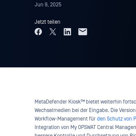
Jun 9, 2025
Jetzt teilen
MetaDefender Kiosk™ bietet weiterhin forts
Wechselmedien bei der Eingabe. Die Version 
Workflow-Management für
den Schutz von 
Integration von My OPSWAT Central Managem
bessere Kontrolle und Durchsetzung von Ri