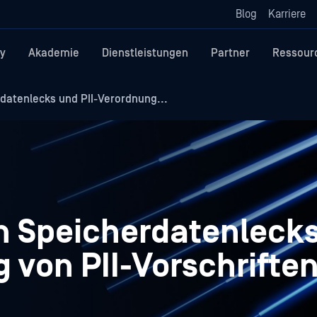
Blog
Karriere
y
Akademie
Dienstleistungen
Partner
Ressour
atenlecks und PII-Verordnung...
 Speicherdatenleck
 von PII-Vorschrifte