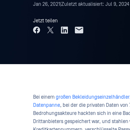
Jan 26, 2021
|
Zuletzt aktualisiert:
Jul 9, 2024
Jetzt teilen
Bei einem
großen Bekleidungseinzelhändler,
Datenpanne
, bei der die privaten Daten vo
Bedrohungsakteure hackten sich in eine Bac
Drittanbieters gespeichert war, und stahle
Kreditkartennummern, verschlüsselte Passw