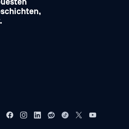
euesten
schichten,
.