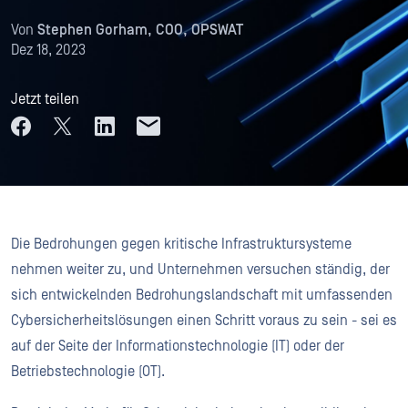
Von
Stephen Gorham, COO, OPSWAT
Dez 18, 2023
Jetzt teilen
Die Bedrohungen gegen kritische Infrastruktursysteme
nehmen weiter zu, und Unternehmen versuchen ständig, der
sich entwickelnden Bedrohungslandschaft mit umfassenden
Cybersicherheitslösungen einen Schritt voraus zu sein - sei es
auf der Seite der Informationstechnologie (IT) oder der
Betriebstechnologie (OT).