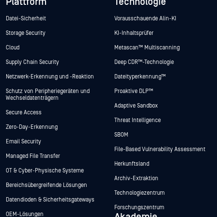
Plattform
Technologie
Datei-Sicherheit
Vorausschauende Alin-KI
Storage Security
KI-Inhaltsprüfer
Cloud
Metascan™ Multiscanning
Supply Chain Security
Deep CDR™-Technologie
Netzwerk-Erkennung und -Reaktion
Dateityperkennung™
Schutz von Peripheriegeräten und
Proaktive DLP™
Wechseldatenträgern
Adaptive Sandbox
Secure Access
Threat Intelligence
Zero-Day-Erkennung
SBOM
Email Security
File-Based Vulnerability Assessment
Managed File Transfer
Herkunftsland
OT & Cyber-Physische Systeme
Archiv-Extraktion
Bereichsübergreifende Lösungen
Technologiezentrum
Datendioden & Sicherheitsgateways
Forschungszentrum
OEM-Lösungen
Akademie