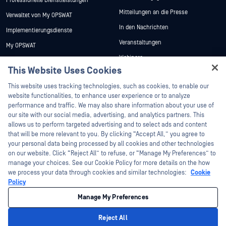
Professionelle Dienstleistungen
Mitteilungen an die Presse
Verwaltet von My OPSWAT
In den Nachrichten
Implementierungsdienste
Veranstaltungen
My OPSWAT
Webinare
Technische Dokumentation
This Website Uses Cookies
Datenblätter
Ausbildung
Hey there!
This website uses tracking technologies, such as cookies, to enable our
Weiße Papiere
Programm zur Behebung von
I'm Ozzy, your OPSWAT virtual assistant.
website functionalities, to enhance user experience or to analyze
Sicherheitslücken
Kostenlose Tools
How can I help you secure what's critical
performance and traffic. We may also share information about your use of
Partner
today?
our site with our social media, advertising, and analytics partners. This
allows us to perform targeted advertising and to select ads and content
Zertifizierung
that will be more relevant to you. By clicking “Accept All,” you agree to
Technologie-Partner
your personal data being processed by all cookies and other technologies
on our website. Click “Reject All” to refuse, or “Manage My Preferences” to
Partner Programm
manage your choices. See our Cookie Policy for more details on the how
we process your data through cookies and similar technologies:
Cookie
©2026 OPSWAT . Alle Rechte vorbehalten. OPSWAT, MetaDefender, Metascan,
Policy
MetaAccess, das OPSWAT , Trust no File. Trust No Device., OPSWAT , Protecting the
World's Critical Infrastructure, Deep CDR™ Technology, InQuest, das InQuest-Logo,
Manage My Preferences
DFI, RetroHunt, Deep File Inspection und Join the Hunt sind Marken von OPSWAT .
Marken von Drittanbietern sind Eigentum ihrer jeweiligen Inhaber.
Rechtliches
Datenschutz
Cookie-Präferenzen verwalten
Ihre
Reject All
Entscheidungen zum Datenschutz in Kalifornien