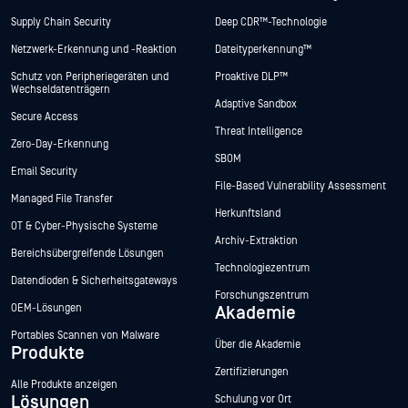
Supply Chain Security
Deep CDR™-Technologie
Netzwerk-Erkennung und -Reaktion
Dateityperkennung™
Schutz von Peripheriegeräten und
Proaktive DLP™
Wechseldatenträgern
Adaptive Sandbox
Secure Access
Threat Intelligence
Zero-Day-Erkennung
SBOM
Email Security
File-Based Vulnerability Assessment
Managed File Transfer
Herkunftsland
OT & Cyber-Physische Systeme
Archiv-Extraktion
Bereichsübergreifende Lösungen
Technologiezentrum
Datendioden & Sicherheitsgateways
Forschungszentrum
OEM-Lösungen
Akademie
Portables Scannen von Malware
Über die Akademie
Produkte
Zertifizierungen
Alle Produkte anzeigen
Lösungen
Schulung vor Ort