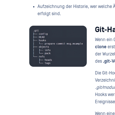
Aufzeichnung der Historie, wer welch
erfolgt sind.
Git-H
Wenn ein 
clone
erst
der Wurzel
des
.git-
Die Git-Ho
Verzeichn
.git/modu
Hooks wer
Ereignisse
Wenn eine 