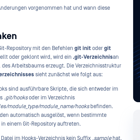
e Änderungen vorgenommen hat und wann diese
aken
Git-Repository mit den Befehlen
git init
oder
git
ellt oder geklont wird, wird ein
.git-Verzeichnis
an
 des Arbeitsbaums erzeugt. Die Verzeichnisstruktur
Verzeichnisses
sieht zunächst wie folgt aus:
oks sind ausführbare Skripte, die sich entweder im
is
.git/hooks
oder im Verzeichnis
les/module_type/module_name/hooks
befinden.
den automatisch ausgelöst, wenn bestimmte
 in einem Git-Repository auftreten.
Datei im Hooks-Verzeichnis kein Suffix
.sample
hat,