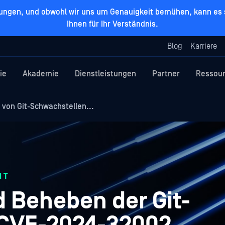
zungen, und obwohl wir uns um Genauigkeit bemühen, kann es s
Ihnen für Ihr Verständnis.
Blog
Karriere
ie
Akademie
Dienstleistungen
Partner
Ressou
von Git-Schwachstellen...
IT
d Beheben der Git-