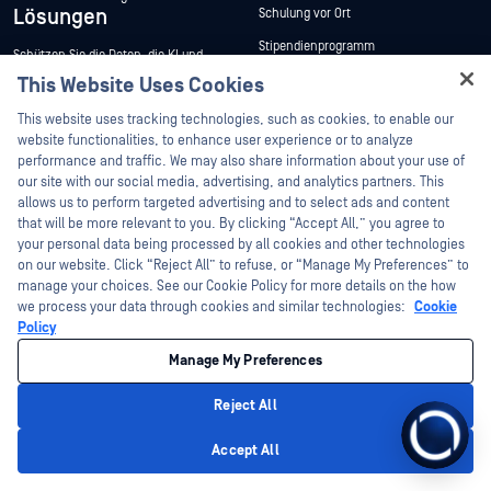
Lösungen
Schulung vor Ort
Stipendienprogramm
Schützen Sie die Daten, die KI und
Analytik antreiben
Autorisiertes Schulungsprogramm
This Website Uses Cookies
Patch Management
Ressourcen
This website uses tracking technologies, such as cookies, to enable our
Unternehmen
Secure Beweismittel für die
website functionalities, to enhance user experience or to analyze
Strafverfolgung
performance and traffic. We may also share information about your use of
Über
our site with our social media, advertising, and analytics partners. This
Regierung, Verteidigung und
Nachrichtendienste
allows us to perform targeted advertising and to select ads and content
Management Team
that will be more relevant to you. By clicking “Accept All,” you agree to
US-Bundesregierung
Kunden
your personal data being processed by all cookies and other technologies
on our website. Click “Reject All” to refuse, or “Manage My Preferences” to
Energie
Anmeldung zum Newsletter
manage your choices. See our Cookie Policy for more details on the how
Finanzen
Produktkonformität und
we process your data through cookies and similar technologies:
Cookie
Zertifizierungen
Policy
Herstellung
Unterstützung und
Karriere
Manage My Preferences
Dienstleistungen
Offene Stellen
Reject All
Kontakt zum Support
Kontakt
Ressourcen
Einen Fall erstellen
Accept All
Blog
Technisches Kundenmanagement