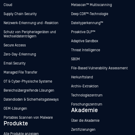
Cloud
Metascan™ Multiscanning
Supply Chain Security
Deep CDR™-Technologie
Netzwerk-Erkennung und -Reaktion
Dateityperkennung™
Schutz von Peripheriegeräten und
Proaktive DLP™
Wechseldatenträgern
Adaptive Sandbox
Secure Access
Threat Intelligence
Zero-Day-Erkennung
SBOM
Email Security
File-Based Vulnerability Assessment
Managed File Transfer
Herkunftsland
OT & Cyber-Physische Systeme
Archiv-Extraktion
Bereichsübergreifende Lösungen
Technologiezentrum
Datendioden & Sicherheitsgateways
Forschungszentrum
OEM-Lösungen
Akademie
Portables Scannen von Malware
Über die Akademie
Produkte
Zertifizierungen
Alle Produkte anzeigen