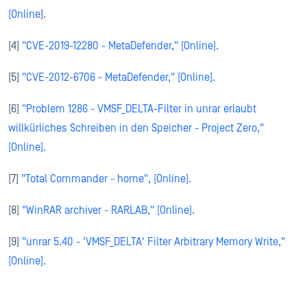
[Online
].
[4]
"CVE-2019-12280 - MetaDefender," [Online].
[5]
"CVE-2012-6706 - MetaDefender," [Online].
[6]
"Problem 1286 - VMSF_DELTA-Filter in unrar erlaubt
willkürliches Schreiben in den Speicher - Project Zero,"
[Online].
[7]
"Total Commander - home", [Online].
[8]
"WinRAR archiver - RARLAB," [Online]
.
[9]
"unrar 5.40 - 'VMSF_DELTA' Filter Arbitrary Memory Write,"
[Online].