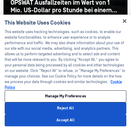
OPSWAT Ausfallzeiten im Wert von 1
Mio. US-Dollar pro Stunde bei einem
der drei führenden Halbleiterhersteller
This Website Uses Cookies
Mehr lesen
Hey there!
This website uses tracking technologies, such as cookies, to enable our
I'm Ozzy, your OPSWAT virtual assistant.
website functionalities, to enhance user experience or to analyze
How can I help you secure what's critical
performance and traffic. We may also share information about your use of
today?
our site with our social media, advertising, and analytics partners. This
allows us to perform targeted advertising and to select ads and content
that will be more relevant to you. By clicking “Accept All,” you agree to
your personal data being processed by all cookies and other technologies
on our website. Click “Reject All” to refuse, or “Manage My Preferences” to
manage your choices. See our Cookie Policy for more details on the how
we process your data through cookies and similar technologies:
Cookie
Policy
Manage My Preferences
Reject All
Privacy Policy
Jun 24, 2026 | Unternehmensnachrichten
Accept All
Visana erhöht die Sicherheit beim